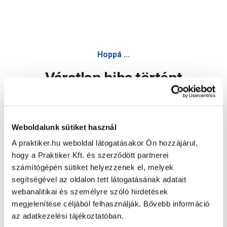
Profi terpesztett szárú létra univerzális 3x10 150kg alumín
Hoppá ...
Váratlan hiba történt
Dolgozunk a hiba javításán. Egy kis türelmet kérünk.
Weboldalunk sütiket használ
A praktiker.hu weboldal látogatásakor Ön hozzájárul,
Oldal újratöltése
hogy a Praktiker Kft. és szerződött partnerei
számítógépén sütiket helyezzenek el, melyek
segítségével az oldalon tett látogatásának adatait
webanalitikai és személyre szóló hirdetések
megjelenítése céljából felhasználják. Bővebb információ
az adatkezelési tájékoztatóban.