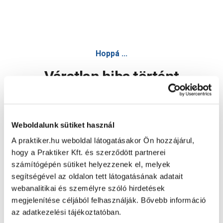
Hoppá ...
Váratlan hiba történt
Dolgozunk a hiba javításán. Egy kis türelmet kérünk.
Weboldalunk sütiket használ
A praktiker.hu weboldal látogatásakor Ön hozzájárul,
Oldal újratöltése
hogy a Praktiker Kft. és szerződött partnerei
számítógépén sütiket helyezzenek el, melyek
segítségével az oldalon tett látogatásának adatait
webanalitikai és személyre szóló hirdetések
megjelenítése céljából felhasználják. Bővebb információ
az adatkezelési tájékoztatóban.