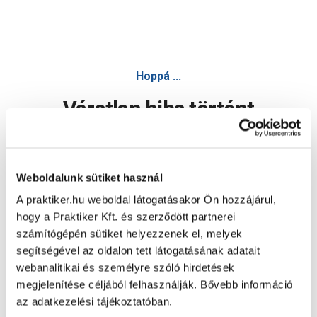
Hoppá ...
Váratlan hiba történt
Dolgozunk a hiba javításán. Egy kis türelmet kérünk.
Weboldalunk sütiket használ
A praktiker.hu weboldal látogatásakor Ön hozzájárul,
Oldal újratöltése
hogy a Praktiker Kft. és szerződött partnerei
számítógépén sütiket helyezzenek el, melyek
segítségével az oldalon tett látogatásának adatait
webanalitikai és személyre szóló hirdetések
megjelenítése céljából felhasználják. Bővebb információ
az adatkezelési tájékoztatóban.