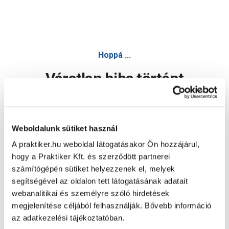
Hoppá ...
Váratlan hiba történt
Dolgozunk a hiba javításán. Egy kis türelmet kérünk.
Weboldalunk sütiket használ
A praktiker.hu weboldal látogatásakor Ön hozzájárul,
Oldal újratöltése
hogy a Praktiker Kft. és szerződött partnerei
számítógépén sütiket helyezzenek el, melyek
segítségével az oldalon tett látogatásának adatait
webanalitikai és személyre szóló hirdetések
megjelenítése céljából felhasználják. Bővebb információ
az adatkezelési tájékoztatóban.