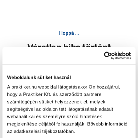
Hoppá ...
Váratlan hiba történt
Dolgozunk a hiba javításán. Egy kis türelmet kérünk.
Weboldalunk sütiket használ
A praktiker.hu weboldal látogatásakor Ön hozzájárul,
Oldal újratöltése
hogy a Praktiker Kft. és szerződött partnerei
számítógépén sütiket helyezzenek el, melyek
segítségével az oldalon tett látogatásának adatait
webanalitikai és személyre szóló hirdetések
megjelenítése céljából felhasználják. Bővebb információ
az adatkezelési tájékoztatóban.