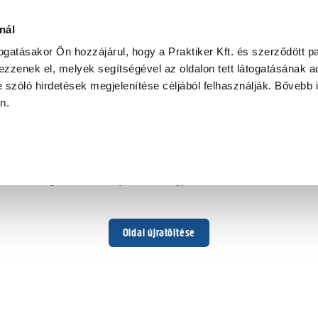
nál
togatásakor Ön hozzájárul, hogy a Praktiker Kft. és szerződött pa
zzenek el, melyek segítségével az oldalon tett látogatásának ad
 szóló hirdetések megjelenítése céljából felhasználják. Bővebb 
Hoppá ...
an.
Váratlan hiba történt
Dolgozunk a hiba javításán. Egy kis türelmet kérünk.
Oldal újratöltése