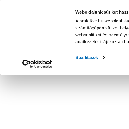
Weboldalunk sütiket hasz
A praktiker.hu weboldal lá
számítógépén sütiket helye
webanalitikai és személyre
adatkezelési tájékoztatób
Beállítások