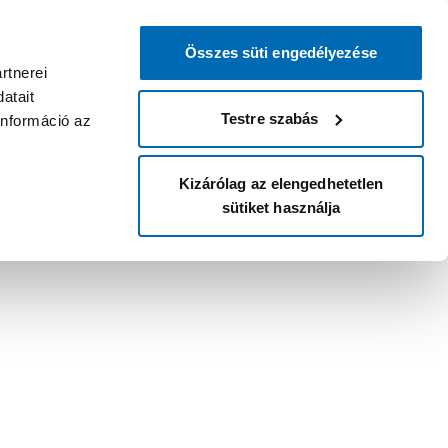
Összes süti engedélyezése
rtnerei
atait
Testre szabás
információ az
Kizárólag az elengedhetetlen
sütiket használja