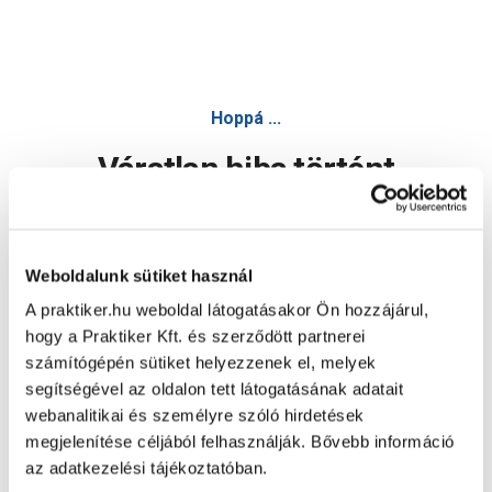
Hoppá ...
Váratlan hiba történt
Dolgozunk a hiba javításán. Egy kis türelmet kérünk.
Weboldalunk sütiket használ
A praktiker.hu weboldal látogatásakor Ön hozzájárul,
Oldal újratöltése
hogy a Praktiker Kft. és szerződött partnerei
számítógépén sütiket helyezzenek el, melyek
segítségével az oldalon tett látogatásának adatait
webanalitikai és személyre szóló hirdetések
megjelenítése céljából felhasználják. Bővebb információ
az adatkezelési tájékoztatóban.