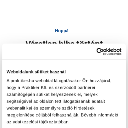
Hoppá ...
Váratlan hiba történt
Dolgozunk a hiba javításán. Egy kis türelmet kérünk.
Weboldalunk sütiket használ
A praktiker.hu weboldal látogatásakor Ön hozzájárul,
Oldal újratöltése
hogy a Praktiker Kft. és szerződött partnerei
számítógépén sütiket helyezzenek el, melyek
segítségével az oldalon tett látogatásának adatait
webanalitikai és személyre szóló hirdetések
megjelenítése céljából felhasználják. Bővebb információ
az adatkezelési tájékoztatóban.