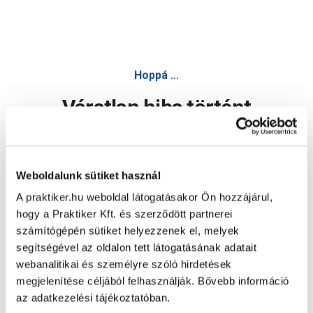
Hoppá ...
Váratlan hiba történt
Dolgozunk a hiba javításán. Egy kis türelmet kérünk.
Weboldalunk sütiket használ
A praktiker.hu weboldal látogatásakor Ön hozzájárul,
Oldal újratöltése
hogy a Praktiker Kft. és szerződött partnerei
számítógépén sütiket helyezzenek el, melyek
segítségével az oldalon tett látogatásának adatait
webanalitikai és személyre szóló hirdetések
megjelenítése céljából felhasználják. Bővebb információ
az adatkezelési tájékoztatóban.