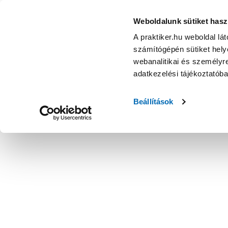
Weboldalunk sütiket hasz
A praktiker.hu weboldal lá
számítógépén sütiket helye
webanalitikai és személyre
adatkezelési tájékoztatób
Beállítások