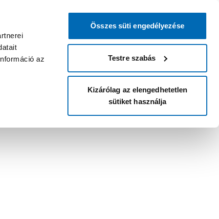
Összes süti engedélyezése
rtnerei
atait
Testre szabás
információ az
Kizárólag az elengedhetetlen
sütiket használja