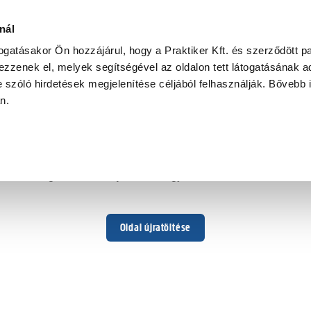
nál
togatásakor Ön hozzájárul, hogy a Praktiker Kft. és szerződött pa
zzenek el, melyek segítségével az oldalon tett látogatásának ad
 szóló hirdetések megjelenítése céljából felhasználják. Bővebb 
Hoppá ...
an.
Váratlan hiba történt
Dolgozunk a hiba javításán. Egy kis türelmet kérünk.
Oldal újratöltése