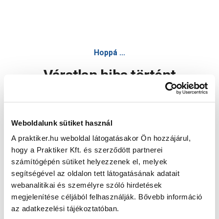
Hoppá ...
Váratlan hiba történt
Dolgozunk a hiba javításán. Egy kis türelmet kérünk.
Weboldalunk sütiket használ
A praktiker.hu weboldal látogatásakor Ön hozzájárul,
Oldal újratöltése
hogy a Praktiker Kft. és szerződött partnerei
számítógépén sütiket helyezzenek el, melyek
segítségével az oldalon tett látogatásának adatait
webanalitikai és személyre szóló hirdetések
megjelenítése céljából felhasználják. Bővebb információ
az adatkezelési tájékoztatóban.