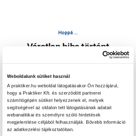
Hoppá ...
Váratlan hiba történt
Dolgozunk a hiba javításán. Egy kis türelmet kérünk.
Weboldalunk sütiket használ
A praktiker.hu weboldal látogatásakor Ön hozzájárul,
Oldal újratöltése
hogy a Praktiker Kft. és szerződött partnerei
számítógépén sütiket helyezzenek el, melyek
segítségével az oldalon tett látogatásának adatait
webanalitikai és személyre szóló hirdetések
megjelenítése céljából felhasználják. Bővebb információ
az adatkezelési tájékoztatóban.