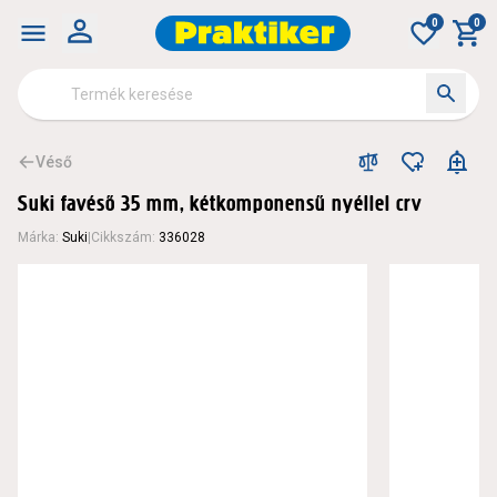
0
0
Véső
Suki favéső 35 mm, kétkomponensű nyéllel crv
Márka
:
Suki
|
Cikkszám
:
336028