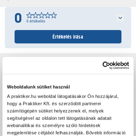
0
0
értékelés
Értékelés írása
Jótállás, szavatosság
Csomagolási és súly információk
Weboldalunk sütiket használ
A praktiker.hu weboldal látogatásakor Ön hozzájárul,
Dokumentumok, felelős személy
hogy a Praktiker Kft. és szerződött partnerei
számítógépén sütiket helyezzenek el, melyek
segítségével az oldalon tett látogatásának adatait
webanalitikai és személyre szóló hirdetések
Hibát találtál az oldalon vagy a termék leírásában?
megjelenítése céljából felhasználják. Bővebb információ
Kérjük jelezd nekünk!