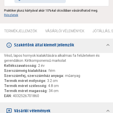
Praktiker plusz kártyával akár 10%-kal olcsóbban vásárolhatod meg.
Részletek
TERMÉKJELLEMZŐK
VÁSÁRLÓI VÉLEMÉNYEK
JÓTÁLLÁS,
Szakértőnk által kiemelt jellemzők
Véső, lapos hornyok kialakítására alkalmas fa felületeken és
gerendákon. Kétkomponensű markolat
Kellékszavatosság
:
2 év
Szerszámvég kialakítása
:
fém
Szerszámfej, szerszámház anyaga
:
műanyag
Termék méret mélysége
:
3.2 cm
Termék méret szélesség
:
4.8 cm
Termék méret magasság
:
34 cm
EAN
:
4032526701860
Vásárlói vélemények