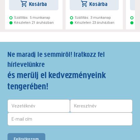
Kosárba
Kosárba
Szállítás:
5 munkanap
Szállítás:
3 munkanap
Szá
Készleten 21 áruházban
Készleten 23 áruházban
Ké
Ne maradj le semmiről! Iratkozz fel
hírlevelünkre
és merülj el kedvezményeink
tengerében!
Feliratkozom