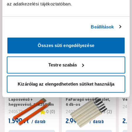
az adatkezelési tájékoztatóban.
Neked ajánljuk!
Beállítások
Összes süti engedélyezése
Testre szabás
Kizárólag az elengedhetetlen sütiket használja
Laposvéső +
FaFaragó véső készlet,
Véső
hegyesvéső, 14x250mm
6 db-os
240
0
(
0
)
3
(
2
)
240572
240333
1.599 Ft
2.999 Ft
2.5
/ darab
/ darab