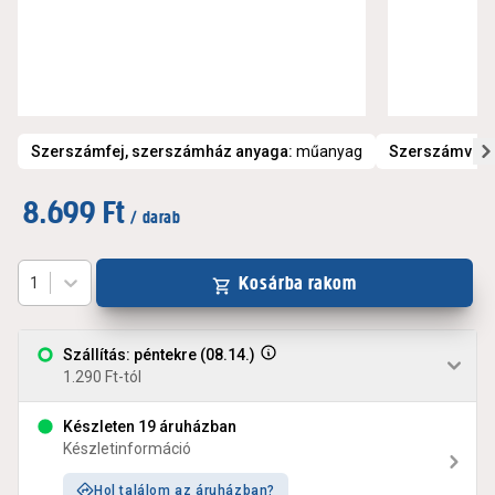
Szerszámfej, szerszámház anyaga
:
műanyag
Szerszámvég k
8.699 Ft
/ darab
Kosárba rakom
1
Szállítás: péntekre (08.14.)
1.290 Ft-tól
Készleten 19 áruházban
Készletinformáció
Hol találom az áruházban?