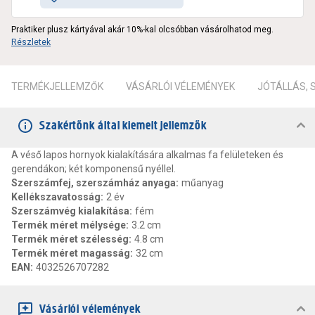
Praktiker plusz kártyával akár 10%-kal olcsóbban vásárolhatod meg.
Részletek
TERMÉKJELLEMZŐK
VÁSÁRLÓI VÉLEMÉNYEK
JÓTÁLLÁS,
Szakértőnk által kiemelt jellemzők
A véső lapos hornyok kialakítására alkalmas fa felületeken és
gerendákon; két komponensű nyéllel.
Szerszámfej, szerszámház anyaga
:
műanyag
Kellékszavatosság
:
2 év
Szerszámvég kialakítása
:
fém
Termék méret mélysége
:
3.2 cm
Termék méret szélesség
:
4.8 cm
Termék méret magasság
:
32 cm
EAN
:
4032526707282
Vásárlói vélemények