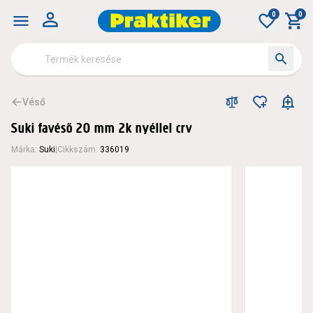
0
0
Véső
Suki favéső 20 mm 2k nyéllel crv
Márka
:
Suki
|
Cikkszám
:
336019