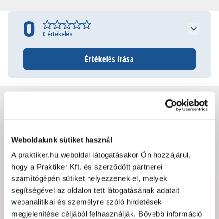
0
0
értékelés
Értékelés írása
Jótállás, szavatosság
Csomagolási és súly információk
Weboldalunk sütiket használ
A praktiker.hu weboldal látogatásakor Ön hozzájárul,
Dokumentumok, felelős személy
hogy a Praktiker Kft. és szerződött partnerei
számítógépén sütiket helyezzenek el, melyek
segítségével az oldalon tett látogatásának adatait
webanalitikai és személyre szóló hirdetések
Hibát találtál az oldalon vagy a termék leírásában?
megjelenítése céljából felhasználják. Bővebb információ
Kérjük jelezd nekünk!