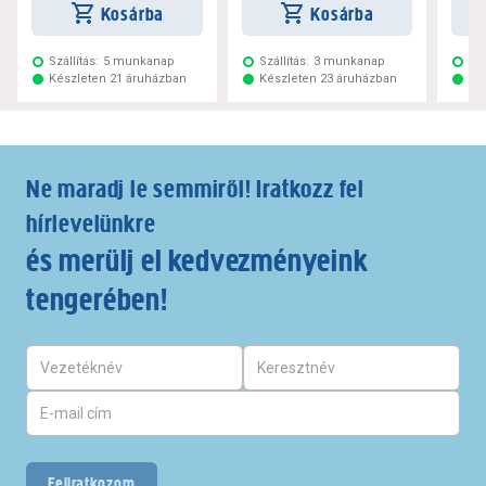
Kosárba
Kosárba
Szállítás:
5 munkanap
Szállítás:
3 munkanap
Szá
Készleten 21 áruházban
Készleten 23 áruházban
Ké
Ne maradj le semmiről! Iratkozz fel
hírlevelünkre
és merülj el kedvezményeink
tengerében!
Feliratkozom