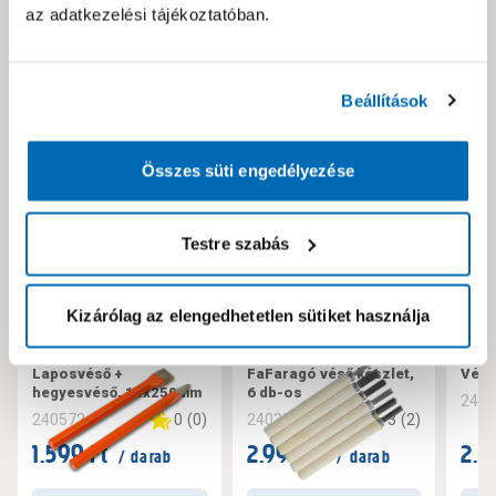
az adatkezelési tájékoztatóban.
Neked ajánljuk!
Beállítások
Összes süti engedélyezése
Testre szabás
Kizárólag az elengedhetetlen sütiket használja
Laposvéső +
FaFaragó véső készlet,
Véső
hegyesvéső, 14x250mm
6 db-os
240
0
(
0
)
3
(
2
)
240572
240333
1.599 Ft
2.999 Ft
2.5
/ darab
/ darab