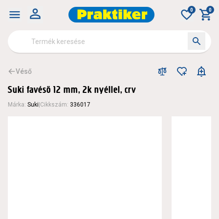
0
0
Véső
Suki favéső 12 mm, 2k nyéllel, crv
Márka
:
Suki
|
Cikkszám
:
336017