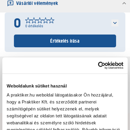
Vásárlói vélemények
0
0
értékelés
Értékelés írása
Jótállás, szavatosság
Csomagolási és súly információk
Weboldalunk sütiket használ
A praktiker.hu weboldal látogatásakor Ön hozzájárul,
hogy a Praktiker Kft. és szerződött partnerei
Dokumentumok, felelős személy
számítógépén sütiket helyezzenek el, melyek
segítségével az oldalon tett látogatásának adatait
webanalitikai és személyre szóló hirdetések
Hibát találtál az oldalon vagy a termék leírásában?
megjelenítése céljából felhasználják. Bővebb információ