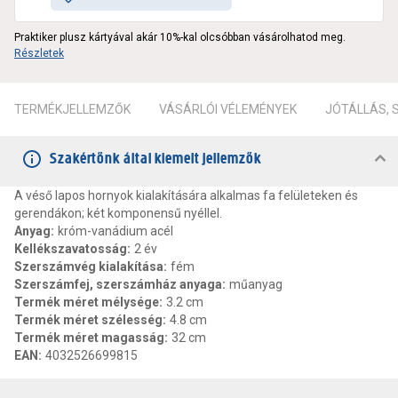
Praktiker plusz kártyával akár 10%-kal olcsóbban vásárolhatod meg.
Részletek
TERMÉKJELLEMZŐK
VÁSÁRLÓI VÉLEMÉNYEK
JÓTÁLLÁS,
Szakértőnk által kiemelt jellemzők
A véső lapos hornyok kialakítására alkalmas fa felületeken és
gerendákon; két komponensű nyéllel.
Anyag
:
króm-vanádium acél
Kellékszavatosság
:
2 év
Szerszámvég kialakítása
:
fém
Szerszámfej, szerszámház anyaga
:
műanyag
Termék méret mélysége
:
3.2 cm
Termék méret szélesség
:
4.8 cm
Termék méret magasság
:
32 cm
EAN
:
4032526699815