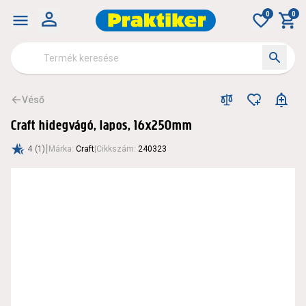
0
0
Véső
Craft hidegvágó, lapos, 16x250mm
|
4
(1)
Márka
:
Craft
|
Cikkszám
:
240323