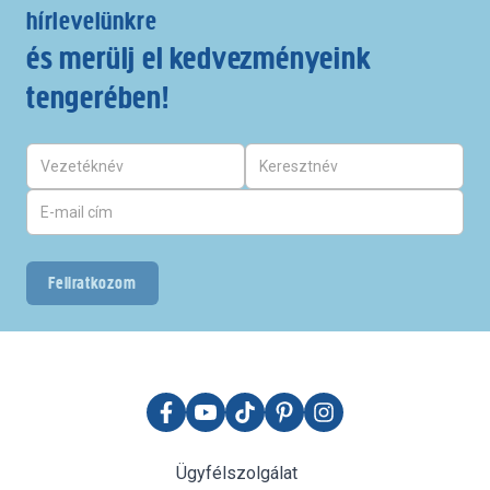
hírlevelünkre
és merülj el kedvezményeink
tengerében!
Feliratkozom
Ügyfélszolgálat