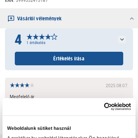
EAN
:
5999552415187
Vásárlói vélemények
4
1
értékelés
Értékelés írása
2025.08.07.
Megfelelő ár
Bővebben
0
0
Weboldalunk sütiket használ
A praktiker.hu weboldal látogatásakor Ön hozzájárul,