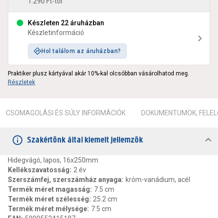
1.290 Ft-tól
Készleten 22 áruházban
Készletinformáció
Hol találom az áruházban?
Praktiker plusz kártyával akár 10%-kal olcsóbban vásárolhatod meg.
Részletek
CSOMAGOLÁSI ÉS SÚLY INFORMÁCIÓK
DOKUMENTUMOK, FELEL
Szakértőnk által kiemelt jellemzők
Hidegvágó, lapos, 16x250mm
Kellékszavatosság
:
2 év
Szerszámfej, szerszámház anyaga
:
króm-vanádium, acél
Termék méret magasság
:
7.5 cm
Termék méret szélesség
:
25.2 cm
Termék méret mélysége
:
7.5 cm