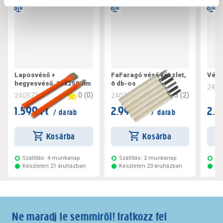
Laposvéső +
FaFaragó véső készlet,
Véső
hegyesvéső, 14x250mm
6 db-os
240
0
(
0
)
3
(
2
)
240572
240333
1.599 Ft
2.999 Ft
2.5
/ darab
/ darab
Kosárba
Kosárba
Szállítás:
4 munkanap
Szállítás:
2 munkanap
Szá
Készleten 21 áruházban
Készleten 23 áruházban
Ké
Ne maradj le semmiről! Iratkozz fel