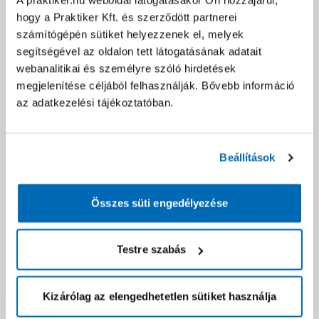
Jótállás, szavatosság
hogy a Praktiker Kft. és szerződött partnerei
számítógépén sütiket helyezzenek el, melyek
segítségével az oldalon tett látogatásának adatait
Csomagolási és súly információk
webanalitikai és személyre szóló hirdetések
megjelenítése céljából felhasználják. Bővebb információ
az adatkezelési tájékoztatóban.
Dokumentumok, felelős személy
Beállítások
Hibát találtál az oldalon vagy a termék leírásában?
Kérjük jelezd nekünk!
Összes süti engedélyezése
Neked ajánljuk!
Testre szabás
Kizárólag az elengedhetetlen sütiket használja