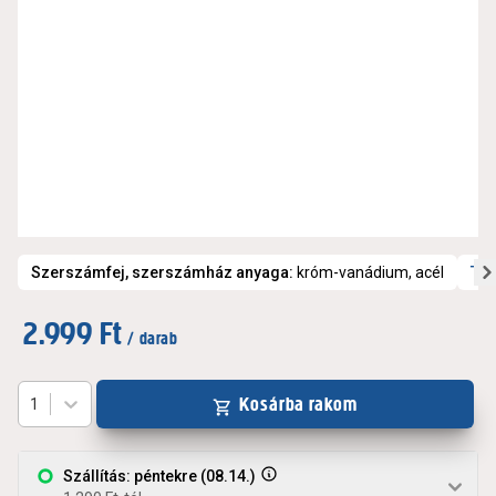
Szerszámfej, szerszámház anyaga
:
króm-vanádium, acél
Tov
2.999 Ft
/ darab
Kosárba rakom
1
Szállítás: péntekre (08.14.)