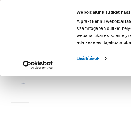
Trapézpengés kés összecsukható - Vágószerszám
KATEGÓRIÁK
Weboldalunk sütiket hasz
A praktiker.hu weboldal lá
számítógépén sütiket helye
Ajánlatok
Márkanagykövet
Nyereményjáték
webanalitikai és személyre
adatkezelési tájékoztatób
Kezdőoldal
Műszaki, Gép, Szerszám
Kéziszerszám
Vágó
Beállítások