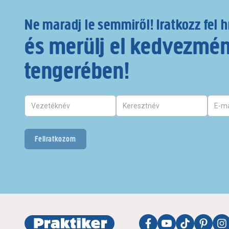
Ne maradj le semmiről! Iratkozz fel h
és merülj el kedvezmé
tengerében!
Feliratkozom