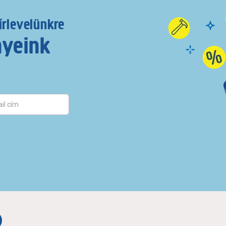
írlevelünkre
nyeink