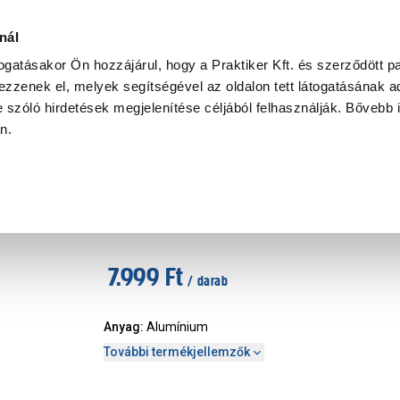
Ke
nál
togatásakor Ön hozzájárul, hogy a Praktiker Kft. és szerződött pa
zzenek el, melyek segítségével az oldalon tett látogatásának ad
Praktiker Professional
Szakiajánló
Ügyintézés és Információ
 szóló hirdetések megjelenítése céljából felhasználják. Bővebb 
an.
szerszám
trapézpengés kés összecsukha
Márka
:
Suki
|
Cikkszám
:
428577
7.999 Ft
/ darab
Anyag
:
Alumínium
További termékjellemzők