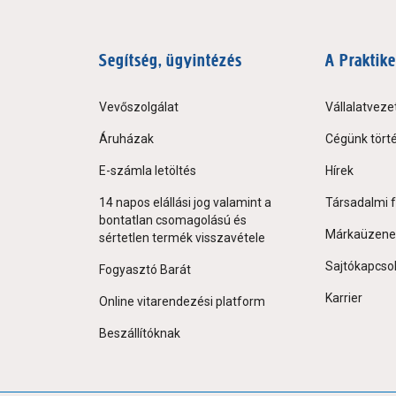
Segítség, ügyintézés
A Praktike
Vevőszolgálat
Vállalatveze
Áruházak
Cégünk tört
E-számla letöltés
Hírek
14 napos elállási jog valamint a
Társadalmi f
bontatlan csomagolású és
Márkaüzene
sértetlen termék visszavétele
Sajtókapcso
Fogyasztó Barát
Karrier
Online vitarendezési platform
Beszállítóknak