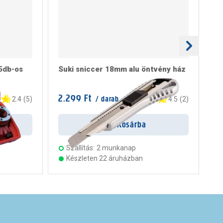
5db-os
Suki sniccer 18mm alu öntvény ház
Pr
2.299 Ft
56
/ darab
2.4
(
5
)
4.5
(
2
)
Kosárba
Szállítás:
2 munkanap
Készleten 22 áruházban