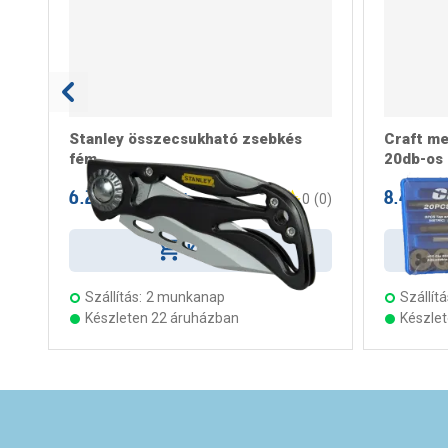
Stanley összecsukható zsebkés
Craft me
fém
20db-os
6.299 Ft
8.499 F
/ darab
0
(
0
)
Kosárba
Szállítás:
2 munkanap
Szállítá
Készleten 22 áruházban
Készle