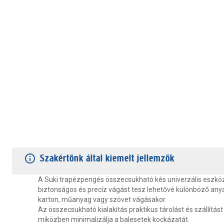
TERMÉKJELLEMZŐK
VÁSÁRLÓI VÉLEMÉNYEK
JÓTÁLLÁS
Szakértőnk által kiemelt jellemzők
A Suki trapézpengés összecsukható kés univerzális eszkö
biztonságos és precíz vágást tesz lehetővé különböző any
karton, műanyag vagy szövet vágásakor.
Az összecsukható kialakítás praktikus tárolást és szállítást 
miközben minimalizálja a balesetek kockázatát.