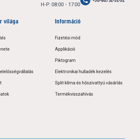
+36-80/32-32-32
H-P: 08:00 - 17:00
r világa
Információ
tés
Fizetési mód
énete
Applikáció
Piktogram
elelősségvállalás
Elektronikai hulladék kezelés
t
Split klíma és hőszivattyú vásárlás
latok
Termékvisszahívás