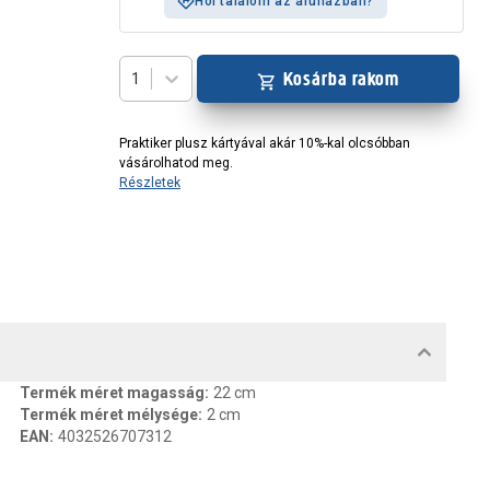
Hol találom az áruházban?
Kosárba rakom
1
Praktiker plusz kártyával akár 10%-kal olcsóbban
vásárolhatod meg.
Részletek
MENTUMOK, FELELŐS SZEMÉLY
Termék méret magasság
:
22 cm
Termék méret mélysége
:
2 cm
EAN
:
4032526707312