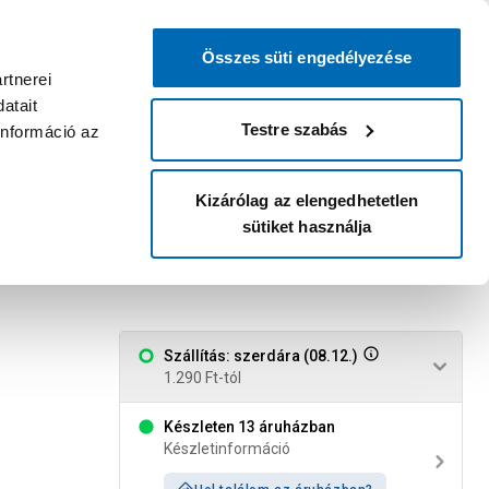
0
0
dvenc áruházam
:
Miért érdemes
Kérlek válassz
bejelentkezni?
Összes süti engedélyezése
Belépés
Listáim
Kosár
rtnerei
atait
Legyél Praktiker Plusz tag!
Áruházak és szolgáltatások
Karrier
Testre szabás
információ az
Kizárólag az elengedhetetlen
sütiket használja
tó
Szállítás: szerdára (08.12.)
1.290 Ft-tól
Készleten 13 áruházban
Készletinformáció