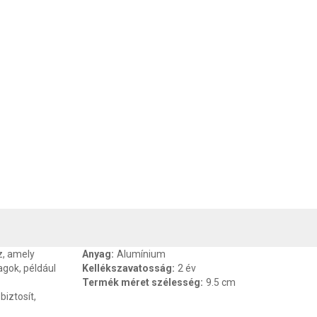
, SZAVATOSSÁG
CSOMAGOLÁSI ÉS SÚLY INFORMÁCIÓK
DOKU
z, amely
Anyag
:
Alumínium
agok, például
Kellékszavatosság
:
2 év
Termék méret szélesség
:
9.5 cm
biztosít,