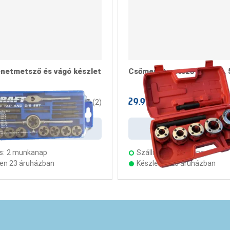
netmetsző és vágó készlet
Csőmenetmetsző készlet, 
t
29.990 Ft
/ csomag
/ darab
1.5
(
2
)
Kosárba
Kosárba
s:
2 munkanap
Szállítás:
2 munkanap
ten 23 áruházban
Készleten 23 áruházban