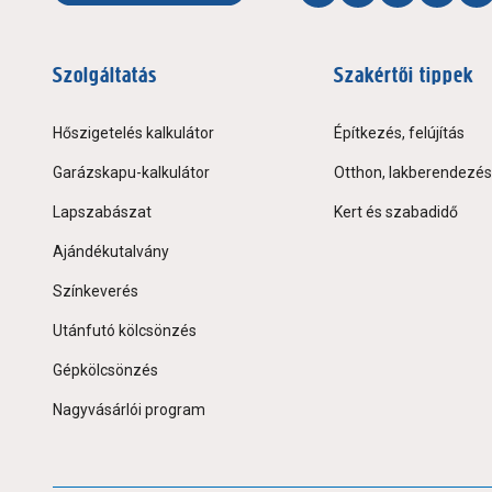
Szolgáltatás
Szakértői tippek
Hőszigetelés kalkulátor
Építkezés, felújítás
Garázskapu-kalkulátor
Otthon, lakberendezés
Lapszabászat
Kert és szabadidő
Ajándékutalvány
Színkeverés
Utánfutó kölcsönzés
Gépkölcsönzés
Nagyvásárlói program