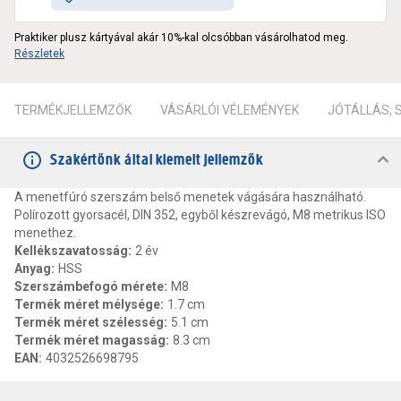
Praktiker plusz kártyával akár 10%-kal olcsóbban vásárolhatod meg.
Részletek
TERMÉKJELLEMZŐK
VÁSÁRLÓI VÉLEMÉNYEK
JÓTÁLLÁS,
Szakértőnk által kiemelt jellemzők
A menetfúró szerszám belső menetek vágására használható.
Polírozott gyorsacél, DIN 352, egyből készrevágó, M8 metrikus ISO
menethez.
Kellékszavatosság
:
2 év
Anyag
:
HSS
Szerszámbefogó mérete
:
M8
Termék méret mélysége
:
1.7 cm
Termék méret szélesség
:
5.1 cm
Termék méret magasság
:
8.3 cm
EAN
:
4032526698795