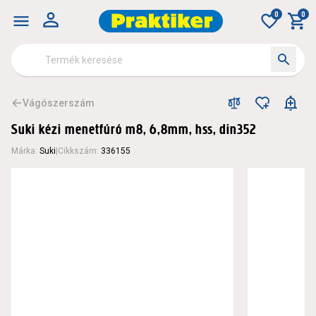
0
0
Vágószerszám
Suki kézi menetfúró m8, 6,8mm, hss, din352
Márka
:
Suki
|
Cikkszám
:
336155