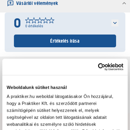
Vásárlói vélemények
0
0
értékelés
Értékelés írása
Jótállás, szavatosság
Csomagolási és súly információk
Weboldalunk sütiket használ
A praktiker.hu weboldal látogatásakor Ön hozzájárul,
Dokumentumok, felelős személy
hogy a Praktiker Kft. és szerződött partnerei
számítógépén sütiket helyezzenek el, melyek
segítségével az oldalon tett látogatásának adatait
webanalitikai és személyre szóló hirdetések
Hibát találtál az oldalon vagy a termék leírásában?