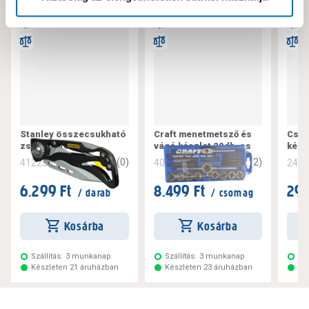
Stanley összecsukható
Craft menetmetsző és
Csőm
zsebkés fém
vágó készlet 20db-os
kész
0
(
0
)
1.5
(
2
)
412235
403913
240
6.299 Ft
8.499 Ft
29.
/ darab
/ csomag
Kosárba
Kosárba
Szállítás:
3 munkanap
Szállítás:
3 munkanap
Szá
Készleten 21 áruházban
Készleten 23 áruházban
Ké