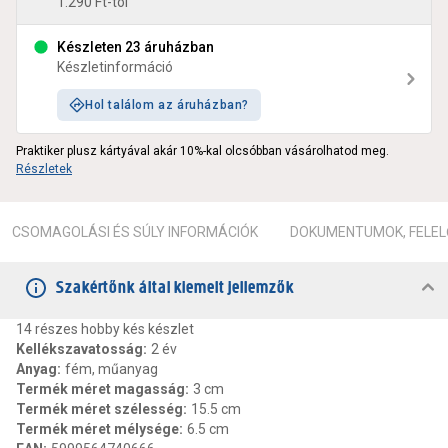
1.290 Ft-tól
Készleten 23 áruházban
Készletinformáció
Hol találom az áruházban?
Praktiker plusz kártyával akár 10%-kal olcsóbban vásárolhatod meg.
Részletek
CSOMAGOLÁSI ÉS SÚLY INFORMÁCIÓK
DOKUMENTUMOK, FELEL
Szakértőnk által kiemelt jellemzők
14 részes hobby kés készlet
Kellékszavatosság
:
2 év
Anyag
:
fém, műanyag
Termék méret magasság
:
3 cm
Termék méret szélesség
:
15.5 cm
Termék méret mélysége
:
6.5 cm