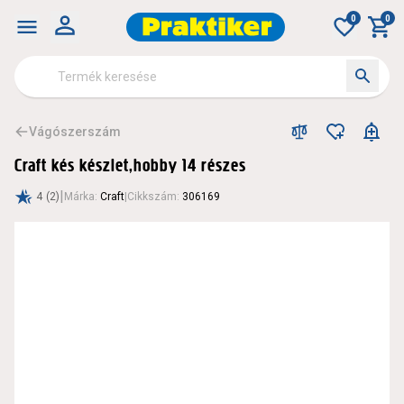
0
0
Vágószerszám
Craft kés készlet,hobby 14 részes
|
4
(2)
Márka
:
Craft
|
Cikkszám
:
306169