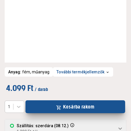
Anyag
:
fém, műanyag
További termékjellemzők
4.099 Ft
/ darab
Kosárba rakom
1
Szállítás: szerdára (08.12.)