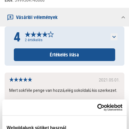
EAN
:
5999564740666
Vásárlói vélemények
4
2
értékelés
Értékelés írása
2021.05.01.
Mert sokféle penge van hozzá,elég sokoldalú kis szerkezet.
Bővebben
2
0
További értékelések
Weboldalunk sütiket használ