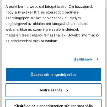
A praktiker.hu weboldal látogatásakor Ön hozzájárul,
hogy a Praktiker Kft. és szerződött partnerei
Jótállás, szavatosság
számítógépén sütiket helyezzenek el, melyek
segítségével az oldalon tett látogatásának adatait
webanalitikai és személyre szóló hirdetések
Csomagolási és súly információk
megjelenítése céljából felhasználják. Bővebb információ
az adatkezelési tájékoztatóban.
Dokumentumok, felelős személy
Beállítások
Hibát találtál az oldalon vagy a termék leírásában?
Kérjük jelezd nekünk!
Összes süti engedélyezése
Neked ajánljuk!
Testre szabás
Kizárólag az elengedhetetlen sütiket használja