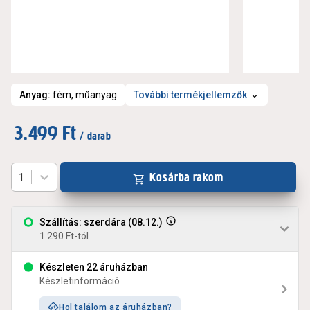
Anyag
:
fém, műanyag
További termékjellemzők
3.499 Ft
/ darab
Kosárba rakom
1
Szállítás: szerdára (08.12.)
1.290 Ft-tól
Készleten 22 áruházban
Készletinformáció
Hol találom az áruházban?