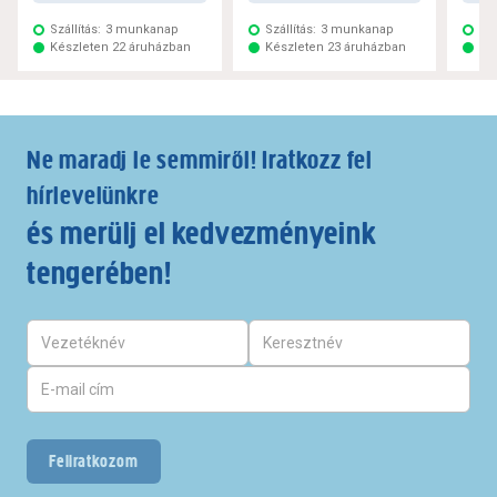
Szállítás:
3 munkanap
Szállítás:
3 munkanap
Szá
Készleten 22 áruházban
Készleten 23 áruházban
Ké
Ne maradj le semmiről! Iratkozz fel
hírlevelünkre
és merülj el kedvezményeink
tengerében!
Feliratkozom