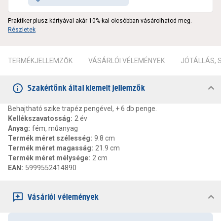
Praktiker plusz kártyával akár 10%-kal olcsóbban vásárolhatod meg.
Részletek
TERMÉKJELLEMZŐK
VÁSÁRLÓI VÉLEMÉNYEK
JÓTÁLLÁS,
Szakértőnk által kiemelt jellemzők
Behajtható szike trapéz pengével, + 6 db penge.
Kellékszavatosság
:
2 év
Anyag
:
fém, műanyag
Termék méret szélesség
:
9.8 cm
Termék méret magasság
:
21.9 cm
Termék méret mélysége
:
2 cm
EAN
:
5999552414890
Vásárlói vélemények