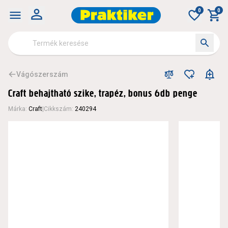
0
0
Vágószerszám
Craft behajtható szike, trapéz, bonus 6db penge
Márka
:
Craft
|
Cikkszám
:
240294