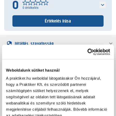
0
0
értékelés
Értékelés írása
Jótállás, szavatosság
Csomagolási és súly információk
Weboldalunk sütiket használ
Dokumentumok, felelős személy
A praktiker.hu weboldal látogatásakor Ön hozzájárul,
hogy a Praktiker Kft. és szerződött partnerei
számítógépén sütiket helyezzenek el, melyek
segítségével az oldalon tett látogatásának adatait
Hibát találtál az oldalon vagy a termék leírásában?
webanalitikai és személyre szóló hirdetések
Kérjük jelezd nekünk!
megjelenítése céljából felhasználják. Bővebb információ
az adatkezelési tájékoztatóban.