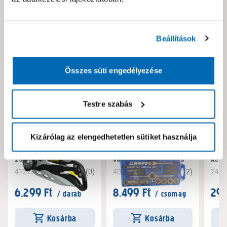
Neked ajánljuk!
Beállítások
Összes süti engedélyezése
Testre szabás
Kizárólag az elengedhetetlen sütiket használja
Stanley összecsukható
Craft menetmetsző és
Csőm
zsebkés fém
vágó készlet 20db-os
kész
0
(
0
)
1.5
(
2
)
412235
403913
240
6.299 Ft
8.499 Ft
29.
/ darab
/ csomag
Kosárba
Kosárba