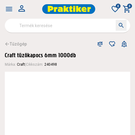
0
0
Tűzőgép
Craft tűzőkapocs 6mm 1000db
Márka
:
Craft
|
Cikkszám
:
240498