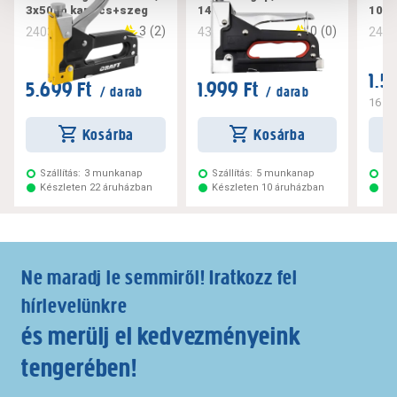
3x50db kapocs+szeg
14 mm
100
3
(
2
)
0
(
0
)
240386
434223
240
1.5
5.699 Ft
1.999 Ft
/ darab
/ darab
16 Ft
Kosárba
Kosárba
Szállítás:
3 munkanap
Szállítás:
5 munkanap
Szá
Készleten 22 áruházban
Készleten 10 áruházban
Ké
Ne maradj le semmiről! Iratkozz fel
hírlevelünkre
és merülj el kedvezményeink
tengerében!