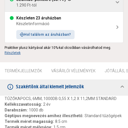
1.290 Ft-tól
Készleten 23 áruházban
Készletinformáció
Hol találom az áruházban?
Praktiker plusz kártyával akár 10%-kal olcsóbban vásárolhatod meg.
Részletek
TERMÉKJELLEMZŐK
VÁSÁRLÓI VÉLEMÉNYEK
JÓTÁLLÁS,
Szakértőnk által kiemelt jellemzők
TŰZŐKAPOCS, 6MM, 1000DB 0,55 X 1,2 X 11,2MM STANDARD
Kellékszavatosság
:
2 év
Darabszám
:
1000 db
Géptípus megnevezés amihez illeszthető
:
Standard tűzőgépek
Termék méret magasság
:
8.5 cm
Termék méret mélysége
:
1.5 cm