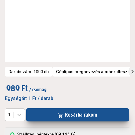
Darabszám
:
1000 db
Géptípus megnevezés amihez illeszthet
989 Ft
/ csomag
Egységár:
1 Ft
/ darab
Kosárba rakom
1
Szállítás: péntekre (08.14.)