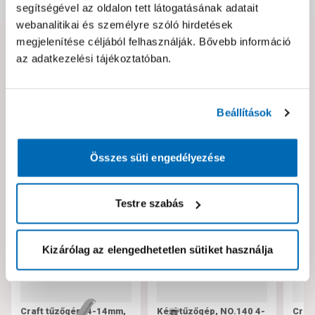
segítségével az oldalon tett látogatásának adatait
webanalitikai és személyre szóló hirdetések
megjelenítése céljából felhasználják. Bővebb információ
Hibát találtál az oldalon vagy a termék leírásában?
az adatkezelési tájékoztatóban.
Kérjük jelezd nekünk!
Beállítások
Neked ajánljuk!
Összes süti engedélyezése
Testre szabás
Kizárólag az elengedhetetlen sütiket használja
Craft tűzőgép, 4-14mm,
Kézi tűzőgép, NO.140 4-
Craf