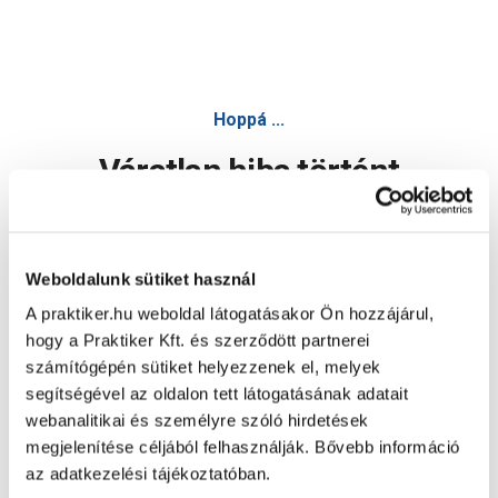
Hoppá ...
Váratlan hiba történt
Dolgozunk a hiba javításán. Egy kis türelmet kérünk.
Weboldalunk sütiket használ
A praktiker.hu weboldal látogatásakor Ön hozzájárul,
Oldal újratöltése
hogy a Praktiker Kft. és szerződött partnerei
számítógépén sütiket helyezzenek el, melyek
segítségével az oldalon tett látogatásának adatait
webanalitikai és személyre szóló hirdetések
megjelenítése céljából felhasználják. Bővebb információ
az adatkezelési tájékoztatóban.