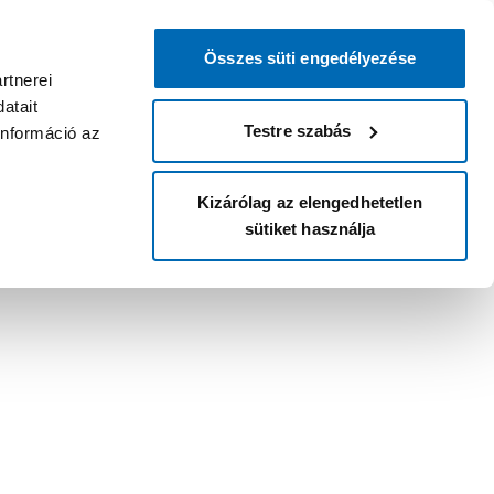
Összes süti engedélyezése
rtnerei
atait
Testre szabás
információ az
Kizárólag az elengedhetetlen
sütiket használja