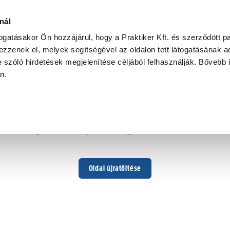
nál
togatásakor Ön hozzájárul, hogy a Praktiker Kft. és szerződött pa
zzenek el, melyek segítségével az oldalon tett látogatásának ad
 szóló hirdetések megjelenítése céljából felhasználják. Bővebb 
Hoppá ...
an.
Váratlan hiba történt
Dolgozunk a hiba javításán. Egy kis türelmet kérünk.
Oldal újratöltése