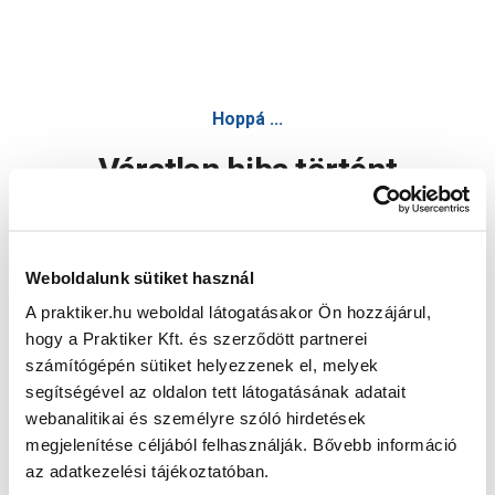
Hoppá ...
Váratlan hiba történt
Dolgozunk a hiba javításán. Egy kis türelmet kérünk.
Weboldalunk sütiket használ
A praktiker.hu weboldal látogatásakor Ön hozzájárul,
Oldal újratöltése
hogy a Praktiker Kft. és szerződött partnerei
számítógépén sütiket helyezzenek el, melyek
segítségével az oldalon tett látogatásának adatait
webanalitikai és személyre szóló hirdetések
megjelenítése céljából felhasználják. Bővebb információ
az adatkezelési tájékoztatóban.