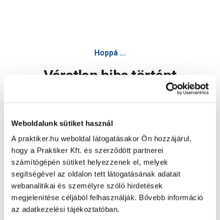
Hoppá ...
Váratlan hiba történt
Dolgozunk a hiba javításán. Egy kis türelmet kérünk.
Weboldalunk sütiket használ
A praktiker.hu weboldal látogatásakor Ön hozzájárul,
Oldal újratöltése
hogy a Praktiker Kft. és szerződött partnerei
számítógépén sütiket helyezzenek el, melyek
segítségével az oldalon tett látogatásának adatait
webanalitikai és személyre szóló hirdetések
megjelenítése céljából felhasználják. Bővebb információ
az adatkezelési tájékoztatóban.