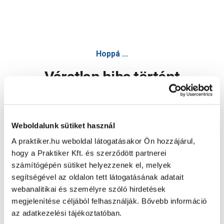
Burkolókészlet: vödör 40 l gumis simító szivacsos simító
Hoppá ...
Váratlan hiba történt
Dolgozunk a hiba javításán. Egy kis türelmet kérünk.
Weboldalunk sütiket használ
A praktiker.hu weboldal látogatásakor Ön hozzájárul,
Oldal újratöltése
hogy a Praktiker Kft. és szerződött partnerei
számítógépén sütiket helyezzenek el, melyek
segítségével az oldalon tett látogatásának adatait
webanalitikai és személyre szóló hirdetések
megjelenítése céljából felhasználják. Bővebb információ
az adatkezelési tájékoztatóban.