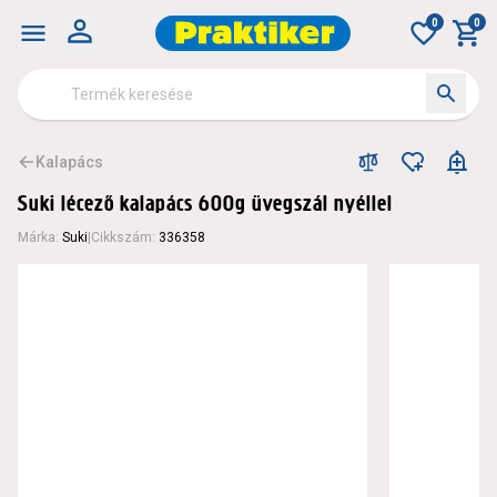
0
0
Kalapács
Suki lécező kalapács 600g üvegszál nyéllel
Márka
:
Suki
|
Cikkszám
:
336358