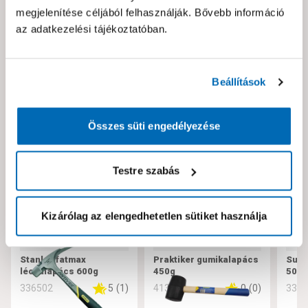
Hibát találtál az oldalon vagy a termék leírásában?
megjelenítése céljából felhasználják. Bővebb információ
Kérjük jelezd nekünk!
az adatkezelési tájékoztatóban.
Neked ajánljuk!
Beállítások
Összes süti engedélyezése
Testre szabás
Kizárólag az elengedhetetlen sütiket használja
Stanley fatmax
Praktiker gumikalapács
Suki
léckalapács 600g
450g
500
5
(
1
)
0
(
0
)
336502
413354
336