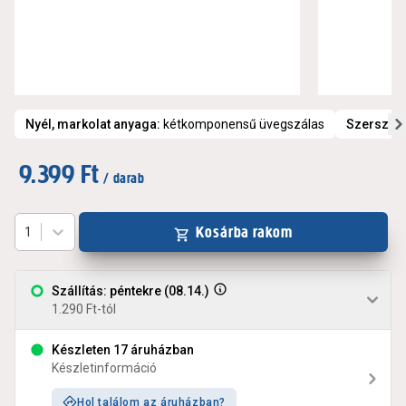
Nyél, markolat anyaga
:
kétkomponensű üvegszálas
Szerszám
9.399 Ft
/ darab
Kosárba rakom
1
Szállítás: péntekre (08.14.)
1.290 Ft-tól
Készleten 17 áruházban
Készletinformáció
Hol találom az áruházban?