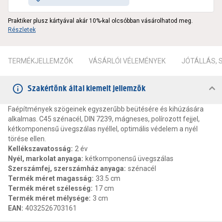
Praktiker plusz kártyával akár 10%-kal olcsóbban vásárolhatod meg.
Részletek
TERMÉKJELLEMZŐK
VÁSÁRLÓI VÉLEMÉNYEK
JÓTÁLLÁS,
Szakértőnk által kiemelt jellemzők
Faépítmények szögeinek egyszerűbb beütésére és kihúzására
alkalmas. C45 szénacél, DIN 7239, mágneses, polírozott fejjel,
kétkomponensű üvegszálas nyéllel, optimális védelem a nyél
törése ellen.
Kellékszavatosság
:
2 év
Nyél, markolat anyaga
:
kétkomponensű üvegszálas
Szerszámfej, szerszámház anyaga
:
szénacél
Termék méret magasság
:
33.5 cm
Termék méret szélesség
:
17 cm
Termék méret mélysége
:
3 cm
EAN
:
4032526703161