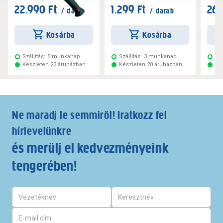
22.990 Ft
1.299 Ft
26.
/ darab
/ darab
Kosárba
Kosárba
Szállítás:
5 munkanap
Szállítás:
3 munkanap
Szá
Készleten 23 áruházban
Készleten 20 áruházban
Ké
Ne maradj le semmiről! Iratkozz fel
hírlevelünkre
és merülj el kedvezményeink
tengerében!