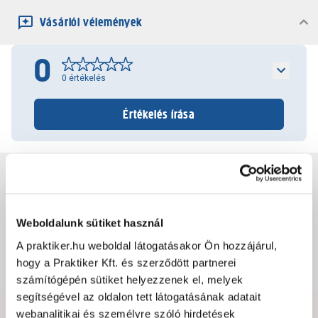
Vásárlói vélemények
0
0
értékelés
Értékelés írása
Jótállás, szavatosság
Csomagolási és súly információk
Weboldalunk sütiket használ
A praktiker.hu weboldal látogatásakor Ön hozzájárul,
hogy a Praktiker Kft. és szerződött partnerei
Dokumentumok, felelős személy
számítógépén sütiket helyezzenek el, melyek
segítségével az oldalon tett látogatásának adatait
webanalitikai és személyre szóló hirdetések