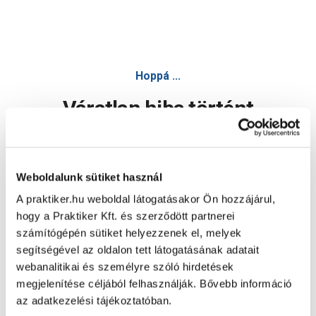
Hoppá ...
Váratlan hiba történt
Dolgozunk a hiba javításán. Egy kis türelmet kérünk.
Weboldalunk sütiket használ
A praktiker.hu weboldal látogatásakor Ön hozzájárul,
Oldal újratöltése
hogy a Praktiker Kft. és szerződött partnerei
számítógépén sütiket helyezzenek el, melyek
segítségével az oldalon tett látogatásának adatait
webanalitikai és személyre szóló hirdetések
megjelenítése céljából felhasználják. Bővebb információ
az adatkezelési tájékoztatóban.