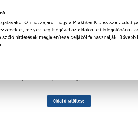
nál
togatásakor Ön hozzájárul, hogy a Praktiker Kft. és szerződött pa
zzenek el, melyek segítségével az oldalon tett látogatásának ad
 szóló hirdetések megjelenítése céljából felhasználják. Bővebb 
Hoppá ...
an.
Váratlan hiba történt
Dolgozunk a hiba javításán. Egy kis türelmet kérünk.
Oldal újratöltése