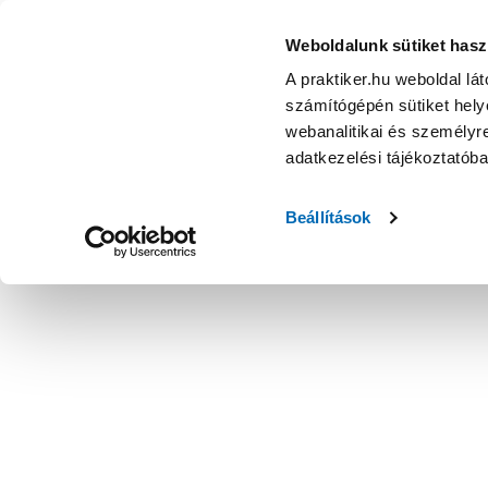
Weboldalunk sütiket hasz
A praktiker.hu weboldal lá
számítógépén sütiket helye
webanalitikai és személyre
adatkezelési tájékoztatób
Beállítások