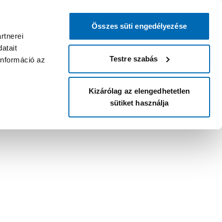
Összes süti engedélyezése
rtnerei
atait
Testre szabás
információ az
Kizárólag az elengedhetetlen
sütiket használja