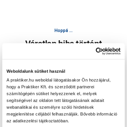
Hoppá ...
Váratlan hiba történt
Dolgozunk a hiba javításán. Egy kis türelmet kérünk.
Weboldalunk sütiket használ
A praktiker.hu weboldal látogatásakor Ön hozzájárul,
Oldal újratöltése
hogy a Praktiker Kft. és szerződött partnerei
számítógépén sütiket helyezzenek el, melyek
segítségével az oldalon tett látogatásának adatait
webanalitikai és személyre szóló hirdetések
megjelenítése céljából felhasználják. Bővebb információ
az adatkezelési tájékoztatóban.