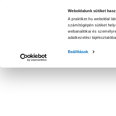
Weboldalunk sütiket hasz
A praktiker.hu weboldal lá
számítógépén sütiket helye
webanalitikai és személyre
adatkezelési tájékoztatób
Beállítások