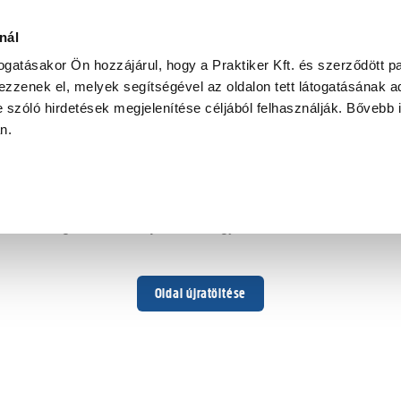
nál
togatásakor Ön hozzájárul, hogy a Praktiker Kft. és szerződött pa
zzenek el, melyek segítségével az oldalon tett látogatásának ad
 szóló hirdetések megjelenítése céljából felhasználják. Bővebb 
Hoppá ...
an.
Váratlan hiba történt
Dolgozunk a hiba javításán. Egy kis türelmet kérünk.
Oldal újratöltése