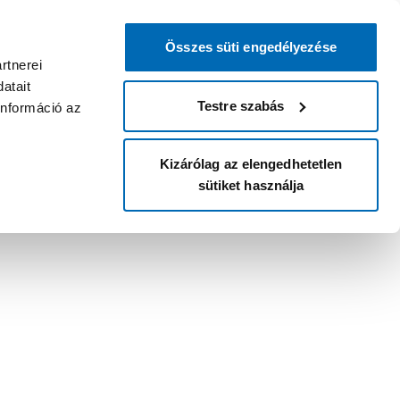
Összes süti engedélyezése
rtnerei
atait
Testre szabás
információ az
Kizárólag az elengedhetetlen
sütiket használja