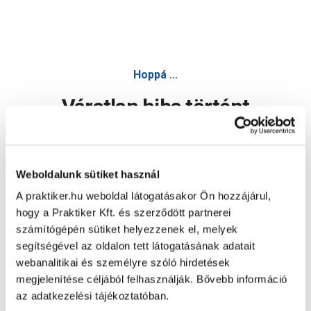
Hoppá ...
Váratlan hiba történt
Dolgozunk a hiba javításán. Egy kis türelmet kérünk.
Weboldalunk sütiket használ
A praktiker.hu weboldal látogatásakor Ön hozzájárul,
Oldal újratöltése
hogy a Praktiker Kft. és szerződött partnerei
számítógépén sütiket helyezzenek el, melyek
segítségével az oldalon tett látogatásának adatait
webanalitikai és személyre szóló hirdetések
megjelenítése céljából felhasználják. Bővebb információ
az adatkezelési tájékoztatóban.