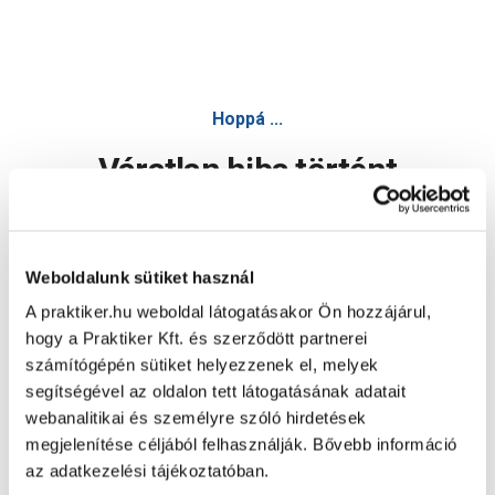
Hoppá ...
Váratlan hiba történt
Dolgozunk a hiba javításán. Egy kis türelmet kérünk.
Weboldalunk sütiket használ
A praktiker.hu weboldal látogatásakor Ön hozzájárul,
Oldal újratöltése
hogy a Praktiker Kft. és szerződött partnerei
számítógépén sütiket helyezzenek el, melyek
segítségével az oldalon tett látogatásának adatait
webanalitikai és személyre szóló hirdetések
megjelenítése céljából felhasználják. Bővebb információ
az adatkezelési tájékoztatóban.