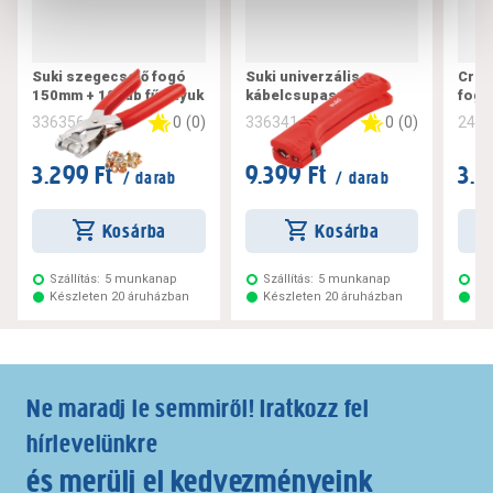
Suki szegecselő fogó
Suki univerzális
Craf
150mm + 100db fűzőlyuk
kábelcsupaszító
fogó
0
(
0
)
0
(
0
)
336356
336341
240
3.299 Ft
9.399 Ft
3.4
/ darab
/ darab
Kosárba
Kosárba
Szállítás:
5 munkanap
Szállítás:
5 munkanap
Szá
Készleten 20 áruházban
Készleten 20 áruházban
Ké
Ne maradj le semmiről! Iratkozz fel
hírlevelünkre
és merülj el kedvezményeink