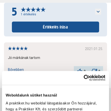
5
1
értékelés
Értékelés írása
2021.01.25.
Jó márkának tartom
Bővebben
0
0
Weboldalunk sütiket használ
Jótállás, szavatosság
A praktiker.hu weboldal látogatásakor Ön hozzájárul,
hogy a Praktiker Kft. és szerződött partnerei