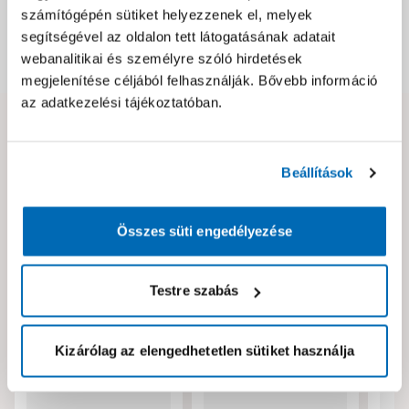
Csomagolási és súly információk
számítógépén sütiket helyezzenek el, melyek
segítségével az oldalon tett látogatásának adatait
webanalitikai és személyre szóló hirdetések
Dokumentumok, felelős személy
megjelenítése céljából felhasználják. Bővebb információ
az adatkezelési tájékoztatóban.
Hibát találtál az oldalon vagy a termék leírásában?
Kérjük jelezd nekünk!
Beállítások
Neked ajánljuk!
Összes süti engedélyezése
Testre szabás
Kizárólag az elengedhetetlen sütiket használja