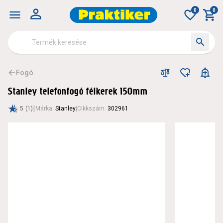
0
0
Fogó
Stanley telefonfogó félkerek 150mm
|
5
(1)
Márka
:
Stanley
|
Cikkszám
:
302961