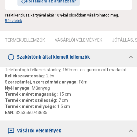
Hol találom az áruházban?
Praktiker plusz kártyával akár 10%-kal olcsóbban vásárolhatod meg.
Részletek
TERMÉKJELLEMZŐK
VÁSÁRLÓI VÉLEMÉNYEK
JÓTÁLLÁS,
Szakértőnk által kiemelt jellemzők
Telefonfogó félkerek stanley, 150mm -es, gumírozott markolat.
Kellékszavatosság
:
2 év
Szerszámfej, szerszámház anyaga
:
Fém
Nyél anyaga
:
Műanyag
Termék méret magasság
:
15 cm
Termék méret szélesség
:
7 cm
Termék méret mélysége
:
1.5 cm
EAN
:
3253560743635
Vásárlói vélemények