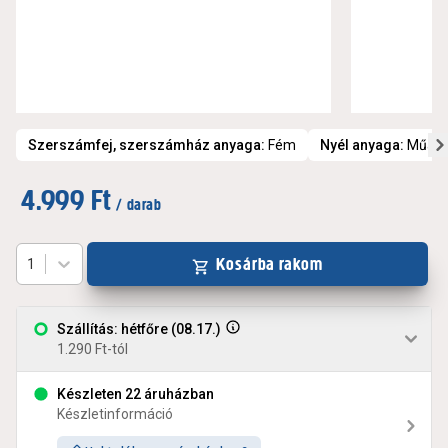
Szerszámfej, szerszámház anyaga
:
Fém
Nyél anyaga
:
Műan
4.999 Ft
/ darab
Kosárba rakom
1
Szállítás: hétfőre (08.17.)
1.290 Ft-tól
Készleten 22 áruházban
Készletinformáció