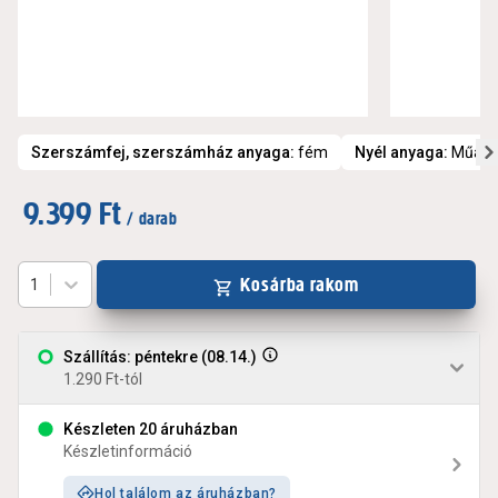
Szerszámfej, szerszámház anyaga
:
fém
Nyél anyaga
:
Műan
9.399 Ft
/ darab
Kosárba rakom
1
Szállítás: péntekre (08.14.)
1.290 Ft-tól
Készleten 20 áruházban
Készletinformáció
Hol találom az áruházban?