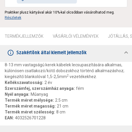
Praktiker plusz kártyával akár 10%-kal olcsóbban vásárolhatod meg.
Részletek
TERMÉKJELLEMZŐK
VÁSÁRLÓI VÉLEMÉNYEK
JÓTÁLLÁS,
Szakértőnk által kiemelt jellemzők
8-13 mm vastagságú kerek kábelek lecsupaszítására alkalmas,
különösen csatlakozó/kötő dobozokhoz történő alkalmazáshoz;
2
kiegészítő blankolóval 1,5-2,5mm
vezetékekhez.
Kellékszavatosság
:
2 év
Szerszámfej, szerszámház anyaga
:
fém
Nyél anyaga
:
Műanyag
Termék méret mélysége
:
2.5 cm
Termék méret magasság
:
21 cm
Termék méret szélesség
:
8 cm
EAN
:
4032526701228