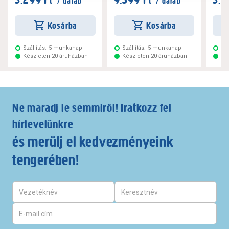
/ darab
/ darab
Kosárba
Kosárba
Szállítás:
5 munkanap
Szállítás:
5 munkanap
Szá
Készleten 20 áruházban
Készleten 20 áruházban
Ké
Ne maradj le semmiről! Iratkozz fel
hírlevelünkre
és merülj el kedvezményeink
tengerében!