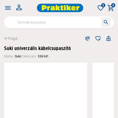
0
0
Fogó
Suki univerzális kábelcsupaszító
Márka
:
Suki
|
Cikkszám
:
336341