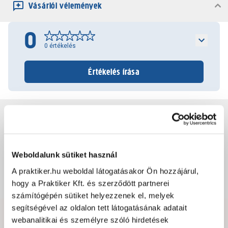
Vásárlói vélemények
0
0
értékelés
Értékelés írása
Jótállás, szavatosság
Csomagolási és súly információk
Weboldalunk sütiket használ
A praktiker.hu weboldal látogatásakor Ön hozzájárul,
Dokumentumok, felelős személy
hogy a Praktiker Kft. és szerződött partnerei
számítógépén sütiket helyezzenek el, melyek
segítségével az oldalon tett látogatásának adatait
webanalitikai és személyre szóló hirdetések
Hibát találtál az oldalon vagy a termék leírásában?