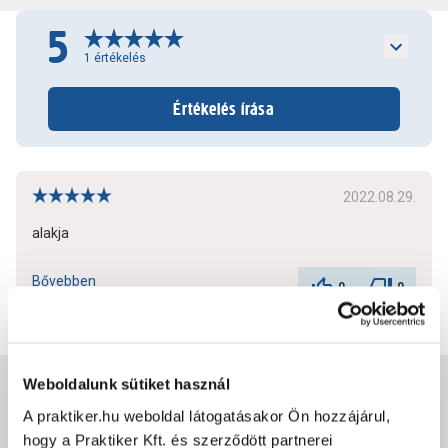
5
1
értékelés
Értékelés írása
2022.08.29.
alakja
Bővebben
0
0
Weboldalunk sütiket használ
Jótállás, szavatosság
A praktiker.hu weboldal látogatásakor Ön hozzájárul,
hogy a Praktiker Kft. és szerződött partnerei