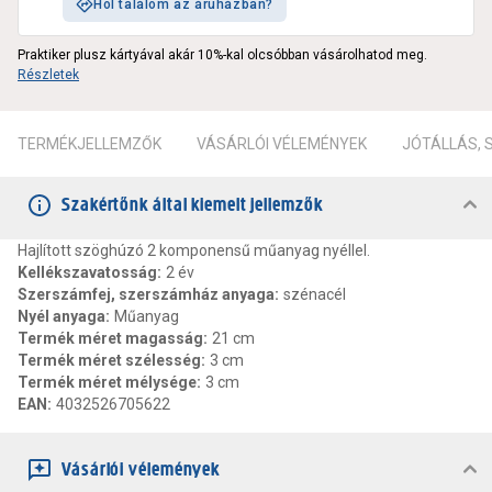
Hol találom az áruházban?
Praktiker plusz kártyával akár 10%-kal olcsóbban vásárolhatod meg.
Részletek
TERMÉKJELLEMZŐK
VÁSÁRLÓI VÉLEMÉNYEK
JÓTÁLLÁS,
Szakértőnk által kiemelt jellemzők
Hajlított szöghúzó 2 komponensű műanyag nyéllel.
Kellékszavatosság
:
2 év
Szerszámfej, szerszámház anyaga
:
szénacél
Nyél anyaga
:
Műanyag
Termék méret magasság
:
21 cm
Termék méret szélesség
:
3 cm
Termék méret mélysége
:
3 cm
EAN
:
4032526705622
Vásárlói vélemények