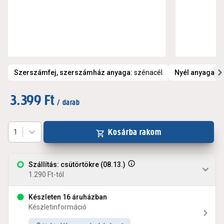
Szerszámfej, szerszámház anyaga
:
szénacél
Nyél anyaga
:
M
3.399 Ft
/ darab
Kosárba rakom
1
Szállítás: csütörtökre (08.13.)
1.290 Ft-tól
Készleten 16 áruházban
Készletinformáció