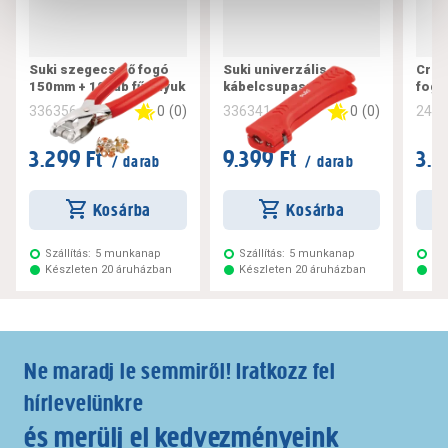
Suki szegecselő fogó
Suki univerzális
Craf
150mm + 100db fűzőlyuk
kábelcsupaszító
fogó
0
(
0
)
0
(
0
)
336356
336341
240
3.299 Ft
9.399 Ft
3.4
/ darab
/ darab
Kosárba
Kosárba
Szállítás:
5 munkanap
Szállítás:
5 munkanap
Szá
Készleten 20 áruházban
Készleten 20 áruházban
Ké
Ne maradj le semmiről! Iratkozz fel
hírlevelünkre
és merülj el kedvezményeink