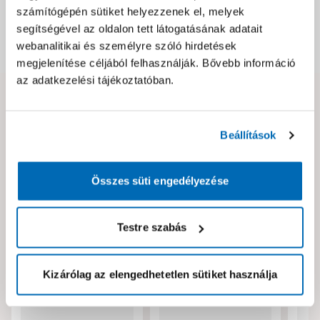
Csomagolási és súly információk
számítógépén sütiket helyezzenek el, melyek
segítségével az oldalon tett látogatásának adatait
webanalitikai és személyre szóló hirdetések
Dokumentumok, felelős személy
megjelenítése céljából felhasználják. Bővebb információ
az adatkezelési tájékoztatóban.
Hibát találtál az oldalon vagy a termék leírásában?
Kérjük jelezd nekünk!
Beállítások
Neked ajánljuk!
Összes süti engedélyezése
Testre szabás
Kizárólag az elengedhetetlen sütiket használja