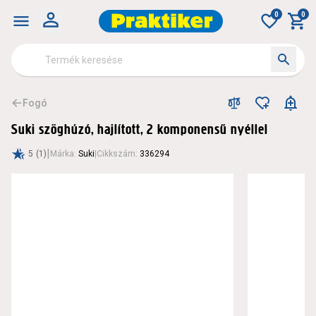
0
0
Fogó
Suki szöghúzó, hajlított, 2 komponensű nyéllel
|
5
(1)
Márka
:
Suki
|
Cikkszám
:
336294