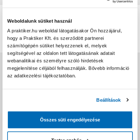
0
0
értékelés
Weboldalunk sütiket használ
A praktiker.hu weboldal látogatásakor Ön hozzájárul,
Értékelés írása
hogy a Praktiker Kft. és szerződött partnerei
számítógépén sütiket helyezzenek el, melyek
segítségével az oldalon tett látogatásának adatait
webanalitikai és személyre szóló hirdetések
Jótállás, szavatosság
megjelenítése céljából felhasználják. Bővebb információ
az adatkezelési tájékoztatóban.
Csomagolási és súly információk
Beállítások
Dokumentumok, felelős személy
Összes süti engedélyezése
Hibát találtál az oldalon vagy a termék leírásában?
Kérjük jelezd nekünk!