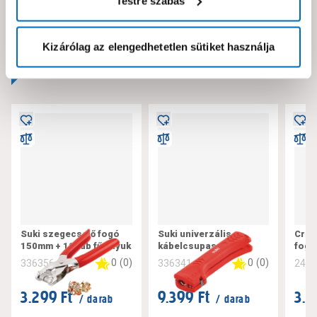
Testre szabás
Neked ajánljuk!
Kizárólag az elengedhetetlen sütiket használja
Suki szegecselő fogó
Suki univerzális
Craf
150mm + 100db fűzőlyuk
kábelcsupaszító
fogó
0
(
0
)
0
(
0
)
336356
336341
240
3.299 Ft
9.399 Ft
3.4
/ darab
/ darab