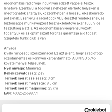
ergonomikus rádiófogó induktívan edzett vágóélei teszik
lehetővé. Ezenkívül a fogóval a nehezen elérhető helyeken is
megfoghatók a tárgyak, köszönhetően a hosszú, elkeskenyedő
pofáknak. Ezenkívül a rádiófogók VDE-teszttel rendelkeznek, és
biztonságos munkavégzést tesznek lehetővé akár 1000 V-os
feszültség alatt is. Az ergonomikusan kiegyensúlyozott
fogantyúk és az optimalizált fordítás garantálja a jó fogást.
Szigetelő funkciójuk is van.
Anyaga
kiváló minőségű szerszámacél. Ez azt jelenti, hogy a rádiófogó
rozsdamentes és könnyen karbantartható. A DIN ISO 5745
követelményei teljesülnek.
Nyél anyaga
:
Műanyag
Kellékszavatosság
:
2 év
Termék méret szélesség
:
3 cm
Termék méret mélysége
:
8.5 cm
Termék méret magasság
:
25 cm
EAN
:
4032526698771
Vásárlói vélemények