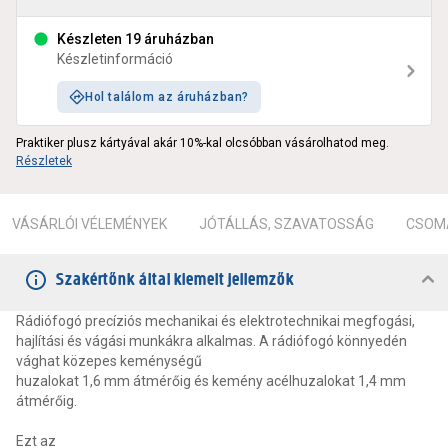
Készleten 19 áruházban
Készletinformáció
Hol találom az áruházban?
Praktiker plusz kártyával akár 10%-kal olcsóbban vásárolhatod meg.
Részletek
VÁSÁRLÓI VÉLEMÉNYEK
JÓTÁLLÁS, SZAVATOSSÁG
CSOMA
Szakértőnk által kiemelt jellemzők
Rádiófogó precíziós mechanikai és elektrotechnikai megfogási,
hajlítási és vágási munkákra alkalmas. A rádiófogó könnyedén
vághat közepes keménységű
huzalokat 1,6 mm átmérőig és kemény acélhuzalokat 1,4 mm
átmérőig.
Ezt az