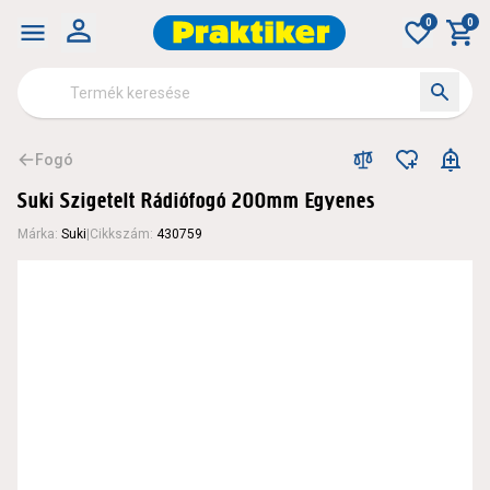
0
0
Fogó
Suki Szigetelt Rádiófogó 200mm Egyenes
Márka
:
Suki
|
Cikkszám
:
430759