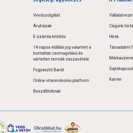
Vevőszolgálat
Vállalatveze
Áruházak
Cégünk tört
E-számla letöltés
Hírek
14 napos elállási jog valamint a
Társadalmi f
bontatlan csomagolású és
Márkaüzene
sértetlen termék visszavétele
Sajtókapcso
Fogyasztó Barát
Karrier
Online vitarendezési platform
Beszállítóknak