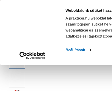
KATEGÓRIÁK
Weboldalunk sütiket hasz
A praktiker.hu weboldal lá
számítógépén sütiket helye
Ajánlatok
Márkanagykövet
Nyereményjáték
webanalitikai és személyre
adatkezelési tájékoztatób
Kezdőoldal
Műszaki, Gép, Szerszám
Kéziszerszám
Fogó
Beállítások