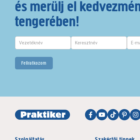
és merülj el kedvezmé
tengerében!
Feliratkozom
Szolgáltatás
Szakértői tippek