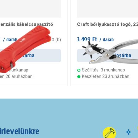
verzális kábelcsupaszító
Craft bőrlyukasztó fogó, 
t
3.499 Ft
/ darab
/ darab
0
(
0
)
Kosárba
Kosárba
s:
5 munkanap
Szállítás:
3 munkanap
ten 20 áruházban
Készleten 23 áruházban
írlevelünkre