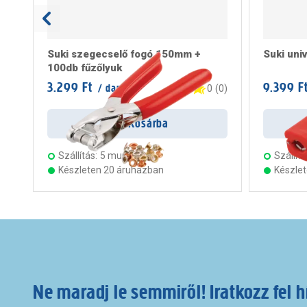
Suki szegecselő fogó 150mm +
Suki uni
100db fűzőlyuk
3.299 Ft
9.399 F
/ darab
0
(
0
)
Kosárba
Szállítás:
5 munkanap
Szállítá
Készleten 20 áruházban
Készle
Ne maradj le semmiről! Iratkozz fel h