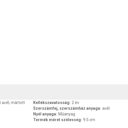
, SZAVATOSSÁG
CSOMAGOLÁSI ÉS SÚLY INFORMÁCIÓK
DOKU
 acél, mártott
Kellékszavatosság
:
2 év
Szerszámfej, szerszámház anyaga
:
acél
Nyél anyaga
:
Műanyag
Termék méret szélesség
:
9.5 cm