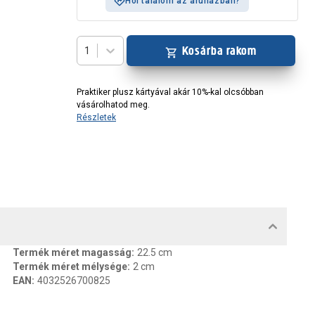
Hol találom az áruházban?
Kosárba rakom
1
Praktiker plusz kártyával akár 10%-kal olcsóbban
vásárolhatod meg.
Részletek
MENTUMOK, FELELŐS SZEMÉLY
Termék méret magasság
:
22.5 cm
Termék méret mélysége
:
2 cm
EAN
:
4032526700825