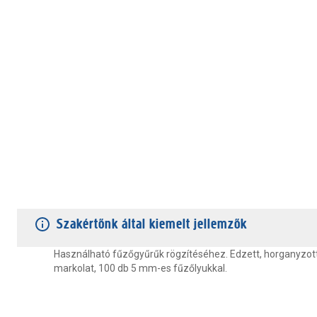
TERMÉKJELLEMZŐK
VÁSÁRLÓI VÉLEMÉNYEK
JÓTÁLLÁS
Szakértőnk által kiemelt jellemzők
Használható fűzőgyűrűk rögzítéséhez. Edzett, horganyzott
markolat, 100 db 5 mm-es fűzőlyukkal.