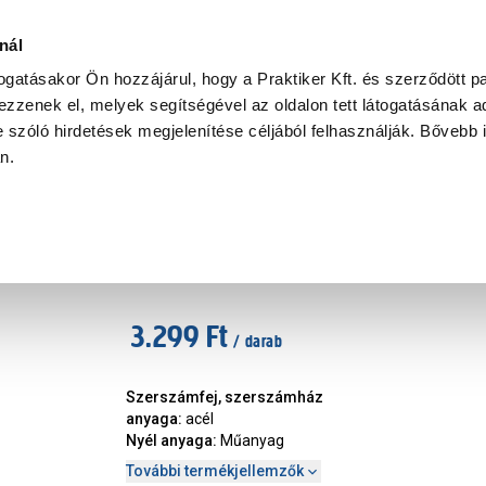
Ke
nál
togatásakor Ön hozzájárul, hogy a Praktiker Kft. és szerződött pa
zzenek el, melyek segítségével az oldalon tett látogatásának ad
Praktiker Professional
Szakiajánló
Ügyintézés és Információ
 szóló hirdetések megjelenítése céljából felhasználják. Bővebb 
an.
Suki szegecselő fogó 150mm +
Márka
:
Suki
|
Cikkszám
:
336356
3.299 Ft
/ darab
Szerszámfej, szerszámház
anyaga
:
acél
Nyél anyaga
:
Műanyag
További termékjellemzők