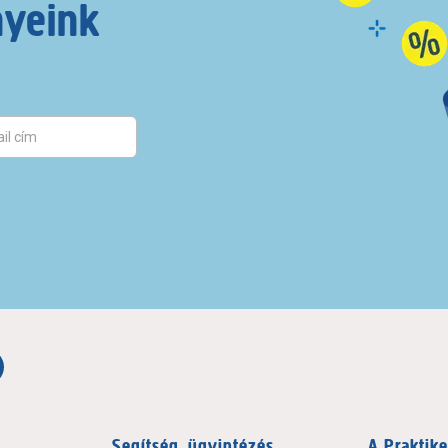
nyeink
Segítség, ügyintézés
A Praktike