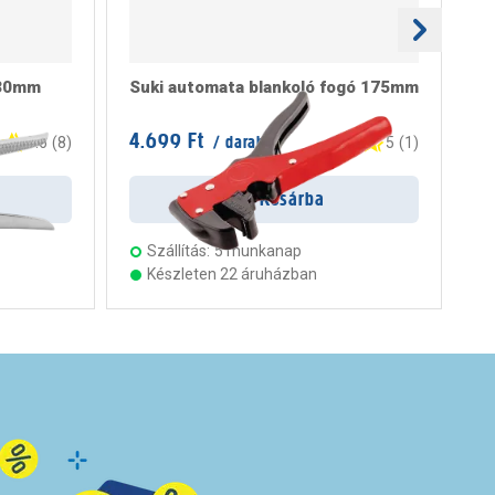
230mm
Suki automata blankoló fogó 175mm
ká
4.699 Ft
2.
/ darab
3.6
(
8
)
5
(
1
)
Kosárba
Szállítás:
5 munkanap
Készleten 22 áruházban