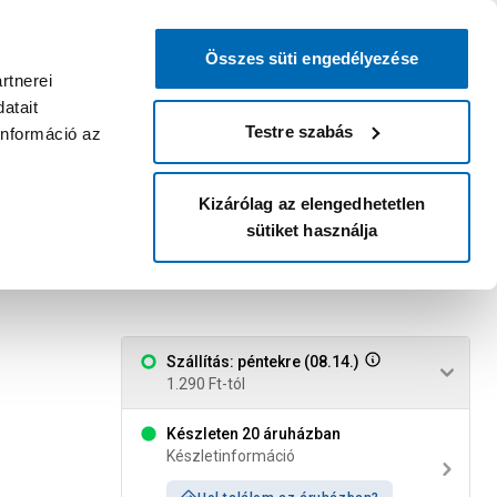
0
0
dvenc áruházam
:
Miért érdemes
Kérlek válassz
bejelentkezni?
Összes süti engedélyezése
Belépés
Listáim
Kosár
rtnerei
atait
Legyél Praktiker Plusz tag!
Áruházak és szolgáltatások
Karrier
Testre szabás
információ az
Kizárólag az elengedhetetlen
sütiket használja
 100db fűzőlyuk
Szállítás: péntekre (08.14.)
1.290 Ft-tól
Készleten 20 áruházban
Készletinformáció