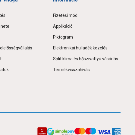
tés
Fizetési mód
énete
Applikáció
Piktogram
elelősségvállalás
Elektronikai hulladék kezelés
t
Split klíma és hőszivattyú vásárlás
latok
Termékvisszahívás