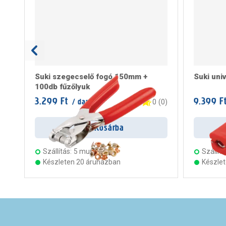
Suki szegecselő fogó 150mm +
Suki uni
100db fűzőlyuk
3.299 Ft
9.399 F
/ darab
0
(
0
)
Kosárba
Szállítás:
5 munkanap
Szállítá
Készleten 20 áruházban
Készle