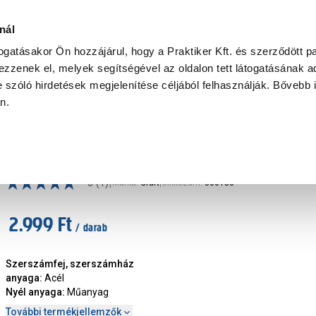
Ke
nál
togatásakor Ön hozzájárul, hogy a Praktiker Kft. és szerződött pa
zzenek el, melyek segítségével az oldalon tett látogatásának ad
Praktiker Professional
Szakiajánló
Ügyintézés és Információ
 szóló hirdetések megjelenítése céljából felhasználják. Bővebb 
an.
Craft fogó, kombinált, 200 mm
|
5
(1)
Márka
:
Craft
|
Cikkszám
:
306153
2.999 Ft
/ darab
Szerszámfej, szerszámház
anyaga
:
Acél
Nyél anyaga
:
Műanyag
További termékjellemzők