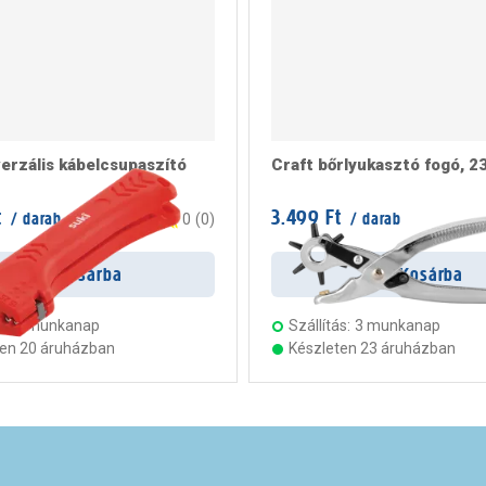
verzális kábelcsupaszító
Craft bőrlyukasztó fogó, 
t
3.499 Ft
/ darab
/ darab
0
(
0
)
Kosárba
Kosárba
s:
5 munkanap
Szállítás:
3 munkanap
ten 20 áruházban
Készleten 23 áruházban