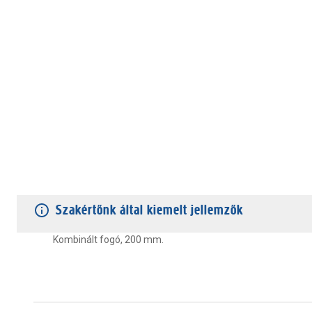
TERMÉKJELLEMZŐK
VÁSÁRLÓI VÉLEMÉNYEK
JÓTÁLLÁS
Szakértőnk által kiemelt jellemzők
Kombinált fogó, 200 mm.