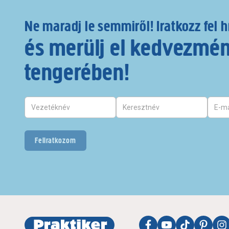
Ne maradj le semmiről! Iratkozz fel h
és merülj el kedvezmé
tengerében!
Feliratkozom