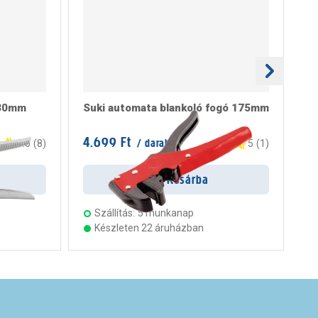
230mm
Suki automata blankoló fogó 175mm
ká
4.699 Ft
2.
/ darab
3.6
(
8
)
5
(
1
)
Kosárba
Szállítás:
5 munkanap
Készleten 22 áruházban