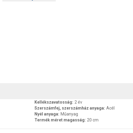
, SZAVATOSSÁG
CSOMAGOLÁSI ÉS SÚLY INFORMÁCIÓK
DOKU
Kellékszavatosság
:
2 év
Szerszámfej, szerszámház anyaga
:
Acél
Nyél anyaga
:
Műanyag
Termék méret magasság
:
20 cm