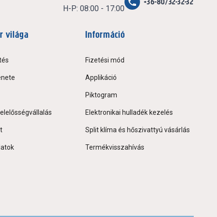
+36-80/32-32-32
H-P: 08:00 - 17:00
r világa
Információ
tés
Fizetési mód
énete
Applikáció
Piktogram
elelősségvállalás
Elektronikai hulladék kezelés
t
Split klíma és hőszivattyú vásárlás
latok
Termékvisszahívás