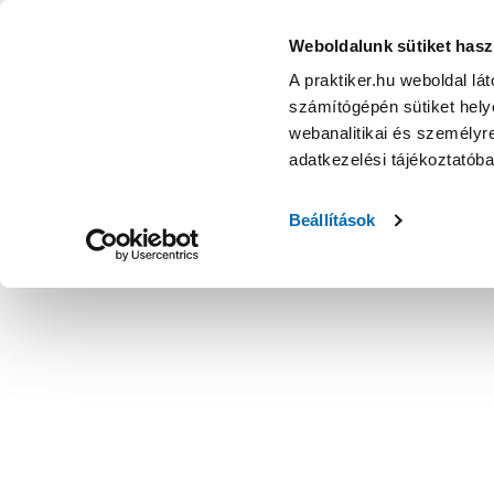
KATEGÓRIÁK
Weboldalunk sütiket hasz
A praktiker.hu weboldal lá
számítógépén sütiket helye
Ajánlatok
Márkanagykövet
Nyereményjáték
webanalitikai és személyre
adatkezelési tájékoztatób
Kezdőoldal
Műszaki, Gép, Szerszám
Kéziszerszám
Fogó
Beállítások