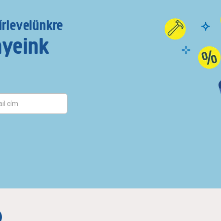
írlevelünkre
nyeink