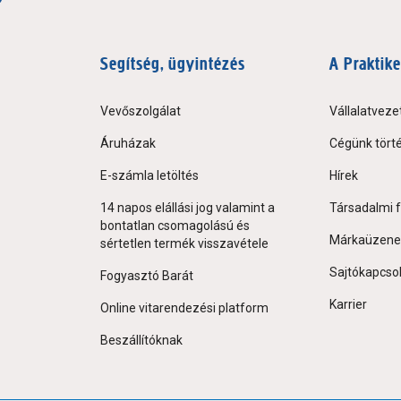
Segítség, ügyintézés
A Praktike
Vevőszolgálat
Vállalatveze
Áruházak
Cégünk tört
E-számla letöltés
Hírek
14 napos elállási jog valamint a
Társadalmi f
bontatlan csomagolású és
Márkaüzene
sértetlen termék visszavétele
Sajtókapcso
Fogyasztó Barát
Karrier
Online vitarendezési platform
Beszállítóknak