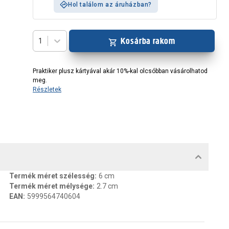
Hol találom az áruházban?
Kosárba rakom
1
Praktiker plusz kártyával akár 10%-kal olcsóbban vásárolhatod
meg.
Részletek
MENTUMOK, FELELŐS SZEMÉLY
Termék méret szélesség
:
6 cm
Termék méret mélysége
:
2.7 cm
EAN
:
5999564740604