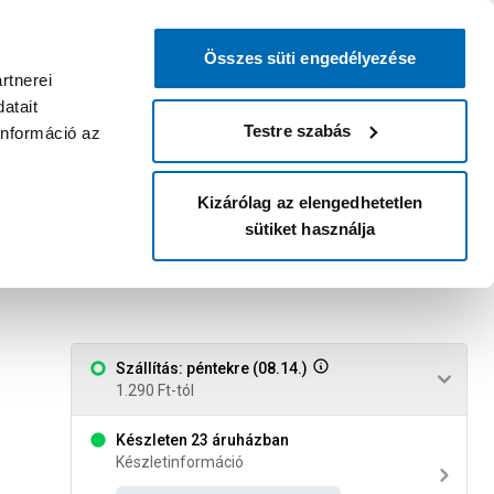
0
0
dvenc áruházam
:
Miért érdemes
Kérlek válassz
bejelentkezni?
Összes süti engedélyezése
Belépés
Listáim
Kosár
rtnerei
atait
Legyél Praktiker Plusz tag!
Áruházak és szolgáltatások
Karrier
Testre szabás
információ az
Kizárólag az elengedhetetlen
sütiket használja
Szállítás: péntekre (08.14.)
1.290 Ft-tól
Készleten 23 áruházban
Készletinformáció