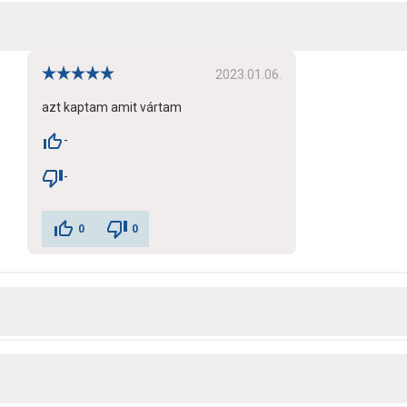
2023.01.06.
azt kaptam amit vártam
-
-
0
0