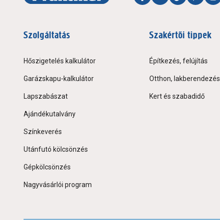
Szolgáltatás
Szakértői tippek
Hőszigetelés kalkulátor
Építkezés, felújítás
Garázskapu-kalkulátor
Otthon, lakberendezés
Lapszabászat
Kert és szabadidő
Ajándékutalvány
Színkeverés
Utánfutó kölcsönzés
Gépkölcsönzés
Nagyvásárlói program