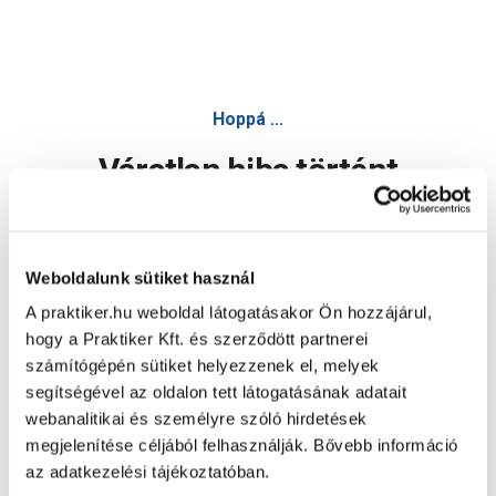
Hoppá ...
Váratlan hiba történt
Dolgozunk a hiba javításán. Egy kis türelmet kérünk.
Weboldalunk sütiket használ
A praktiker.hu weboldal látogatásakor Ön hozzájárul,
Oldal újratöltése
hogy a Praktiker Kft. és szerződött partnerei
számítógépén sütiket helyezzenek el, melyek
segítségével az oldalon tett látogatásának adatait
webanalitikai és személyre szóló hirdetések
megjelenítése céljából felhasználják. Bővebb információ
az adatkezelési tájékoztatóban.