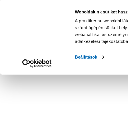
Weboldalunk sütiket hasz
A praktiker.hu weboldal lá
számítógépén sütiket helye
webanalitikai és személyre
adatkezelési tájékoztatób
Beállítások