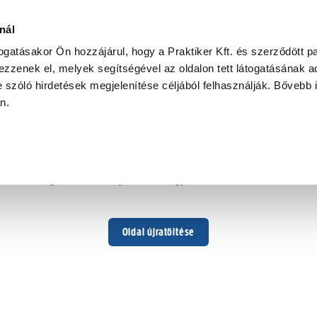
nál
togatásakor Ön hozzájárul, hogy a Praktiker Kft. és szerződött pa
zzenek el, melyek segítségével az oldalon tett látogatásának ad
 szóló hirdetések megjelenítése céljából felhasználják. Bővebb 
Hoppá ...
an.
Váratlan hiba történt
Dolgozunk a hiba javításán. Egy kis türelmet kérünk.
Oldal újratöltése