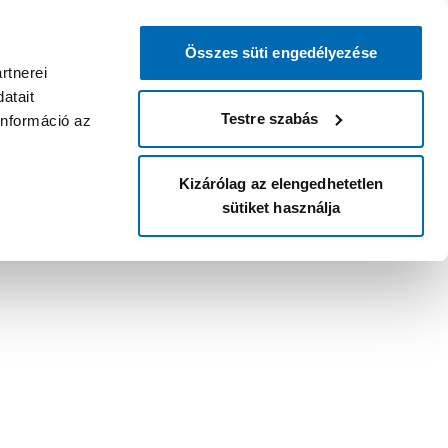
Összes süti engedélyezése
rtnerei
atait
Testre szabás
információ az
Kizárólag az elengedhetetlen
sütiket használja