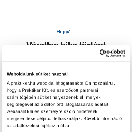
Hoppá ...
Váratlan hiba történt
Dolgozunk a hiba javításán. Egy kis türelmet kérünk.
Weboldalunk sütiket használ
A praktiker.hu weboldal látogatásakor Ön hozzájárul,
Oldal újratöltése
hogy a Praktiker Kft. és szerződött partnerei
számítógépén sütiket helyezzenek el, melyek
segítségével az oldalon tett látogatásának adatait
webanalitikai és személyre szóló hirdetések
megjelenítése céljából felhasználják. Bővebb információ
az adatkezelési tájékoztatóban.