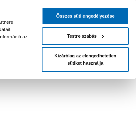
Összes süti engedélyezése
rtnerei
atait
Testre szabás
információ az
Kizárólag az elengedhetetlen
sütiket használja