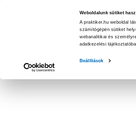
Weboldalunk sütiket hasz
A praktiker.hu weboldal lá
számítógépén sütiket helye
webanalitikai és személyre
adatkezelési tájékoztatób
Beállítások