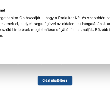
nál
togatásakor Ön hozzájárul, hogy a Praktiker Kft. és szerződött pa
zzenek el, melyek segítségével az oldalon tett látogatásának ad
 szóló hirdetések megjelenítése céljából felhasználják. Bővebb 
Hoppá ...
an.
Váratlan hiba történt
Dolgozunk a hiba javításán. Egy kis türelmet kérünk.
Oldal újratöltése