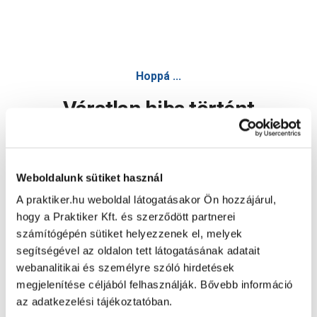
Hoppá ...
Váratlan hiba történt
Dolgozunk a hiba javításán. Egy kis türelmet kérünk.
Weboldalunk sütiket használ
A praktiker.hu weboldal látogatásakor Ön hozzájárul,
Oldal újratöltése
hogy a Praktiker Kft. és szerződött partnerei
számítógépén sütiket helyezzenek el, melyek
segítségével az oldalon tett látogatásának adatait
webanalitikai és személyre szóló hirdetések
megjelenítése céljából felhasználják. Bővebb információ
az adatkezelési tájékoztatóban.