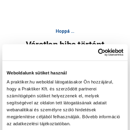
Hoppá ...
Váratlan hiba történt
Dolgozunk a hiba javításán. Egy kis türelmet kérünk.
Weboldalunk sütiket használ
A praktiker.hu weboldal látogatásakor Ön hozzájárul,
Oldal újratöltése
hogy a Praktiker Kft. és szerződött partnerei
számítógépén sütiket helyezzenek el, melyek
segítségével az oldalon tett látogatásának adatait
webanalitikai és személyre szóló hirdetések
megjelenítése céljából felhasználják. Bővebb információ
az adatkezelési tájékoztatóban.