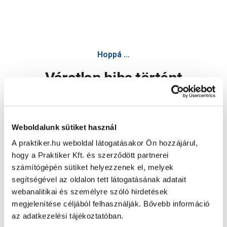
Hoppá ...
Váratlan hiba történt
Dolgozunk a hiba javításán. Egy kis türelmet kérünk.
Weboldalunk sütiket használ
A praktiker.hu weboldal látogatásakor Ön hozzájárul,
Oldal újratöltése
hogy a Praktiker Kft. és szerződött partnerei
számítógépén sütiket helyezzenek el, melyek
segítségével az oldalon tett látogatásának adatait
webanalitikai és személyre szóló hirdetések
megjelenítése céljából felhasználják. Bővebb információ
az adatkezelési tájékoztatóban.