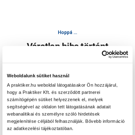
Hoppá ...
Váratlan hiba történt
Dolgozunk a hiba javításán. Egy kis türelmet kérünk.
Weboldalunk sütiket használ
A praktiker.hu weboldal látogatásakor Ön hozzájárul,
Oldal újratöltése
hogy a Praktiker Kft. és szerződött partnerei
számítógépén sütiket helyezzenek el, melyek
segítségével az oldalon tett látogatásának adatait
webanalitikai és személyre szóló hirdetések
megjelenítése céljából felhasználják. Bővebb információ
az adatkezelési tájékoztatóban.