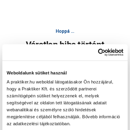
Hoppá ...
Váratlan hiba történt
Dolgozunk a hiba javításán. Egy kis türelmet kérünk.
Weboldalunk sütiket használ
A praktiker.hu weboldal látogatásakor Ön hozzájárul,
Oldal újratöltése
hogy a Praktiker Kft. és szerződött partnerei
számítógépén sütiket helyezzenek el, melyek
segítségével az oldalon tett látogatásának adatait
webanalitikai és személyre szóló hirdetések
megjelenítése céljából felhasználják. Bővebb információ
az adatkezelési tájékoztatóban.