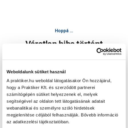
Hoppá ...
Váratlan hiba történt
Dolgozunk a hiba javításán. Egy kis türelmet kérünk.
Weboldalunk sütiket használ
A praktiker.hu weboldal látogatásakor Ön hozzájárul,
Oldal újratöltése
hogy a Praktiker Kft. és szerződött partnerei
számítógépén sütiket helyezzenek el, melyek
segítségével az oldalon tett látogatásának adatait
webanalitikai és személyre szóló hirdetések
megjelenítése céljából felhasználják. Bővebb információ
az adatkezelési tájékoztatóban.