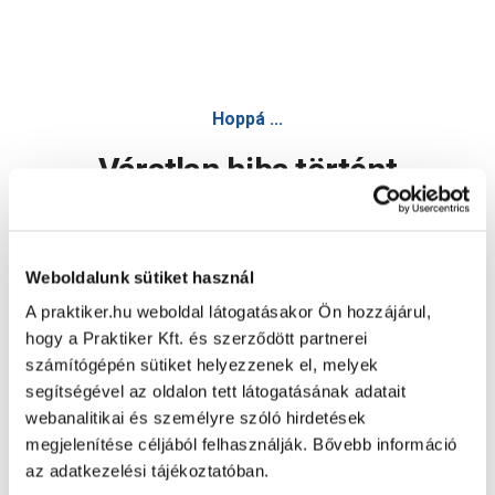
Hoppá ...
Váratlan hiba történt
Dolgozunk a hiba javításán. Egy kis türelmet kérünk.
Weboldalunk sütiket használ
A praktiker.hu weboldal látogatásakor Ön hozzájárul,
Oldal újratöltése
hogy a Praktiker Kft. és szerződött partnerei
számítógépén sütiket helyezzenek el, melyek
segítségével az oldalon tett látogatásának adatait
webanalitikai és személyre szóló hirdetések
megjelenítése céljából felhasználják. Bővebb információ
az adatkezelési tájékoztatóban.